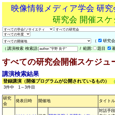
映像情報メディア学会 研
研究会 開催ス
（
研究会
（
講演検索
検索語:
/ 範囲:
題目
すべての研究会開催スケジュ
講演検索結果
登録講演（開催プログラムが公開されているもの）
3件中 1～3件目
研究
発表日時
開催地
タイト
会
対話手