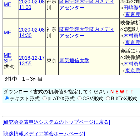
神奈
関東学院大学関内メディ
表出の
2020-02-08
ME
11:00
川
アセンター
○
田嶋徹
（
東京
映像解
神奈
関東学院大学関内メディ
の認識
2020-02-08
ME
14:30
川
アセンター
○
木村勇
（
東京
会話に
ME
,
の映像
2018-12-17
東京
電気通信大学
SIP
13:55
○
木村勇
(共催)
（
東京
3件中 1～3件目
ダウンロード書式の初期値を指定してください
ＮＥＷ！！
テキスト形式
pLaTeX形式
CSV形式
BibTeX形式
[研究会発表申込システムのトップページに戻る]
[映像情報メディア学会ホームページ]