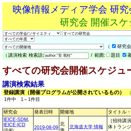
映像情報メディア学会 研
研究会 開催ス
（
研究会
（
講演検索
検索語:
/ 範囲:
題目
すべての研究会開催スケジュ
講演検索結果
登録講演（開催プログラムが公開されているもの）
1件中 1～1件目
研究会
発表日時
開催地
タイトル
IEICE-SDM
,
［招待講演
北
IEICE-ICD
北海道大学 情報
体トラン
2019-08-09
海
(共催)