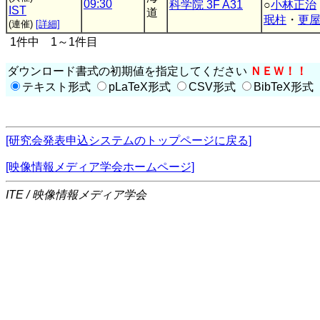
09:30
科学院 3F A31
○
小林正治
IST
道
珉柱
・
更
(連催)
[詳細]
1件中 1～1件目
ダウンロード書式の初期値を指定してください
ＮＥＷ！！
テキスト形式
pLaTeX形式
CSV形式
BibTeX形式
[研究会発表申込システムのトップページに戻る]
[映像情報メディア学会ホームページ]
ITE / 映像情報メディア学会