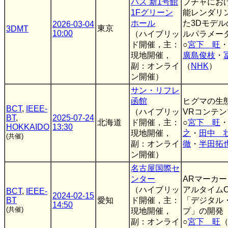
パス 新1号館
プチャにお
1Fグリーン
能レンダリ
ホール
た3Dモデ
2026-03-04
東京
3DMT
10:00
（ハイブリッ
ルパラメー
ド開催，主：
○
宮下 旺
現地開催，
廣島俊枝
・
副：オンライ
（
NHK
）
ン開催）
サン・リフレ
函館
ヒグマの生
BCT
,
IEEE-
（ハイブリッ
VRコンテ
BT
,
2025-07-24
北海道
ド開催，主：
○
宮下 旺
HOKKAIDO
13:30
現地開催，
之
・
田中 
(共催)
副：オンライ
徹
・
半田拓
ン開催）
名古屋国際セ
ンター
ARマーカ
（ハイブリッ
アルタイム
BCT
,
IEEE-
2024-02-15
BT
愛知
ド開催，主：
「デジタル
14:50
(共催)
現地開催，
プ」の開発
副：オンライ
○
宮下 旺