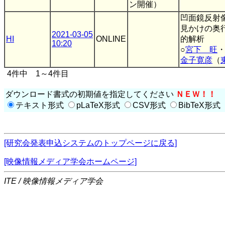
ン開催）
凹面鏡反射
見かけの奥
2021-03-05
HI
ONLINE
的解析
10:20
○
宮下 旺
金子寛彦
（
4件中 1～4件目
ダウンロード書式の初期値を指定してください
ＮＥＷ！！
テキスト形式
pLaTeX形式
CSV形式
BibTeX形式
[研究会発表申込システムのトップページに戻る]
[映像情報メディア学会ホームページ]
ITE / 映像情報メディア学会