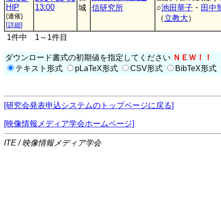
HIP
13:00
城
信研究所
○
池田華子
・
田中
(連催)
（
立教大
）
[詳細]
1件中 1～1件目
ダウンロード書式の初期値を指定してください
ＮＥＷ！！
テキスト形式
pLaTeX形式
CSV形式
BibTeX形式
[研究会発表申込システムのトップページに戻る]
[映像情報メディア学会ホームページ]
ITE / 映像情報メディア学会