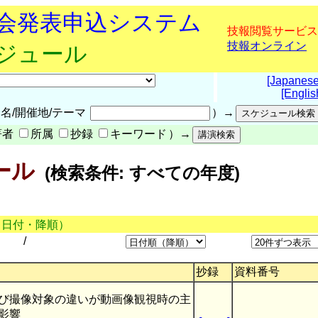
究会発表申込システム
技報閲覧サービス
技報オンライン
ケジュール
[Japanese
[Englis
名/開催地/テーマ
）→
著者
所属
抄録
キーワード
）→
ール
(検索条件: すべての年度)
（日付・降順）
/
抄録
資料番号
び撮像対象の違いが動画像観視時の主
影響