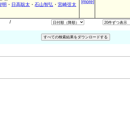
[more]
智明
・
日高聡太
・
石山智弘
・
宮崎弦太
/