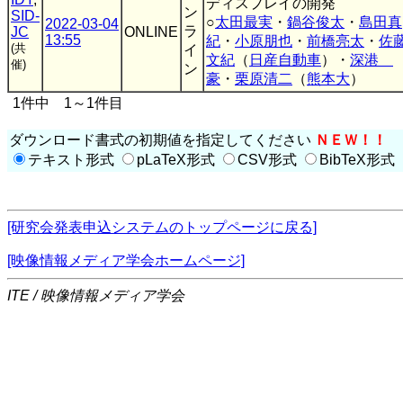
ディスプレイの開発
ン
SID-
○
太田最実
・
鍋谷俊太
・
島田真
2022-03-04
ラ
JC
ONLINE
13:55
紀
・
小原朋也
・
前橋亮太
・
佐
(共
イ
文紀
（
日産自動車
）・
深港
催)
ン
豪
・
栗原清二
（
熊本大
）
1件中 1～1件目
ダウンロード書式の初期値を指定してください
ＮＥＷ！！
テキスト形式
pLaTeX形式
CSV形式
BibTeX形式
[研究会発表申込システムのトップページに戻る]
[映像情報メディア学会ホームページ]
ITE / 映像情報メディア学会