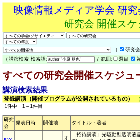
映像情報メディア学会 研
研究会 開催ス
（
研究会
（
講演検索
検索語:
/ 範囲:
題目
すべての研究会開催スケジュ
講演検索結果
登録講演（開催プログラムが公開されているもの）
1件中 1～1件目
研究
発表日時
開催地
タイトル・著者
会
［招待講演］光駆動型透明液
オ
IDY
,