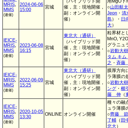
（ハイブリッド開
用MgO
MRIS
,
2024-06-06
宮城
催，主：現地開催，
○
山田航
MMS
15:00
副：オンライン開
Jeon
・
清
(連催)
催）
島
）・
日
大
）
粒界材としてB
東北大（通研）
MnO, Y
IEICE-
（ハイブリッド開
グラニュ
MRIS
,
2023-06-08
宮城
催，主：現地開催，
MMS
16:15
○
岩動大
副：オンライン開
(連催)
タム キム
催）
之
・
斉藤
東北大（通研）
膜厚方向
IEICE-
（ハイブリッド開
ラ薄膜の
MRIS
,
2022-06-09
宮城
催，主：現地開催，
○
岩動大
MMS
15:25
副：オンライン開
ング
・
櫛
(連催)
催）
藤 伸
（
種々の融
IEICE-
ュラ薄膜
MRIS
,
2020-10-05
ONLINE
オンライン開催
○
齊藤 
MMS
13:30
了輔
（
田
(連催)
北大
）