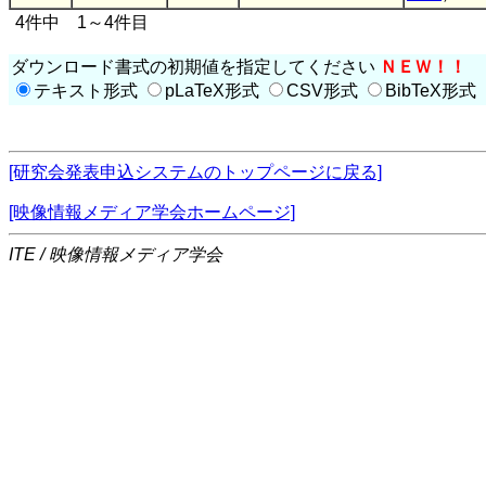
4件中 1～4件目
ダウンロード書式の初期値を指定してください
ＮＥＷ！！
テキスト形式
pLaTeX形式
CSV形式
BibTeX形式
[研究会発表申込システムのトップページに戻る]
[映像情報メディア学会ホームページ]
ITE / 映像情報メディア学会