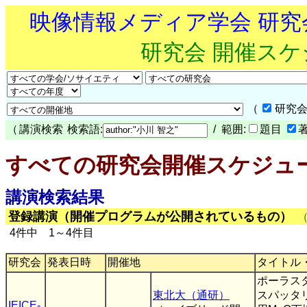
映像情報メディア学会 研
研究会 開催ス
（
研究会
（
講演検索
検索語:
/ 範囲:
題目
すべての研究会開催スケジュ
講演検索結果
登録講演（開催プログラムが公開されているもの）
4件中 1～4件目
研究会
発表日時
開催地
タイトル
ポーラス
東北大（通研）
スパッタ
IEICE-