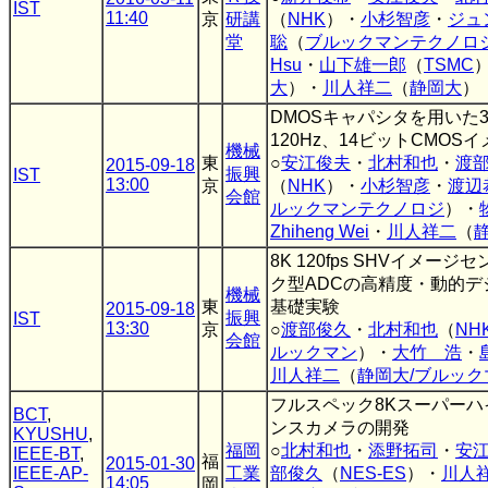
IST
11:40
京
研講
（
NHK
）・
小杉智彦
・
ジュ
堂
聡
（
ブルックマンテクノロ
Hsu
・
山下雄一郎
（
TSMC
大
）・
川人祥二
（
静岡大
）
DMOSキャパシタを用いた3
120Hz、14ビットCMO
機械
東
○
安江俊夫
・
北村和也
・
渡
2015-09-18
振興
IST
13:00
京
（
NHK
）・
小杉智彦
・
渡辺
会館
ルックマンテクノロジ
）・
Zhiheng Wei
・
川人祥二
（
8K 120fps SHVイメー
ク型ADCの高精度・動的
機械
東
基礎実験
2015-09-18
振興
IST
13:30
京
○
渡部俊久
・
北村和也
（
NH
会館
ルックマン
）・
大竹 浩
・
川人祥二
（
静岡大/ブルック
フルスペック8Kスーパー
BCT
,
ンスカメラの開発
KYUSHU
,
福岡
○
北村和也
・
添野拓司
・
安
IEEE-BT
,
福
2015-01-30
IEEE-AP-
工業
部俊久
（
NES-ES
）・
川人
14:05
岡