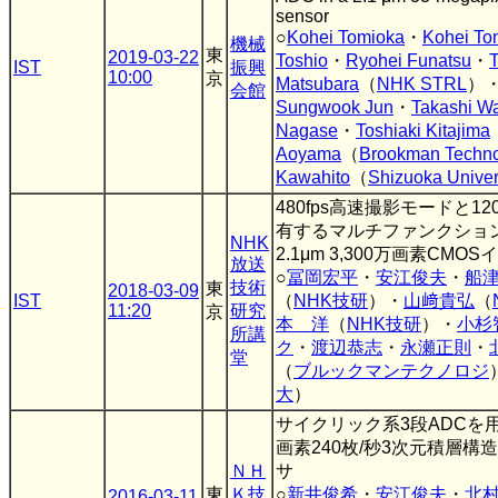
sensor
○
Kohei Tomioka
・
Kohei To
機械
東
2019-03-22
Toshio
・
Ryohei Funatsu
・
IST
振興
10:00
京
Matsubara
（
NHK STRL
）
会館
Sungwook Jun
・
Takashi W
Nagase
・
Toshiaki Kitajima
Aoyama
（
Brookman Techn
Kawahito
（
Shizuoka Univer
480fps高速撮影モードと12
有するマルチファンクション
NHK
2.1μm 3,300万画素CM
放送
○
冨岡宏平
・
安江俊夫
・
船
技術
東
2018-03-09
IST
（
NHK技研
）・
山﨑貴弘
（
11:20
研究
京
本 洋
（
NHK技研
）・
小杉
所講
ク
・
渡辺恭志
・
永瀬正則
・
堂
（
ブルックマンテクノロジ
大
）
サイクリック系3段ADCを用いた
画素240枚/秒3次元積層構
ＮＨ
サ
東
Ｋ技
○
新井俊希
・
安江俊夫
・
北
2016-03-11