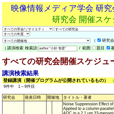
映像情報メディア学会 研
研究会 開催ス
（
研究会
（
講演検索
検索語:
/ 範囲:
題目
すべての研究会開催スケジュ
講演検索結果
登録講演（開催プログラムが公開されているもの）
9件中 1～9件目
研究会
発表日時
開催地
タイトル・著者
Noise Suppression Effect of 
Applied to a column-parallel
ADC in a 2.1 μm 33-megap