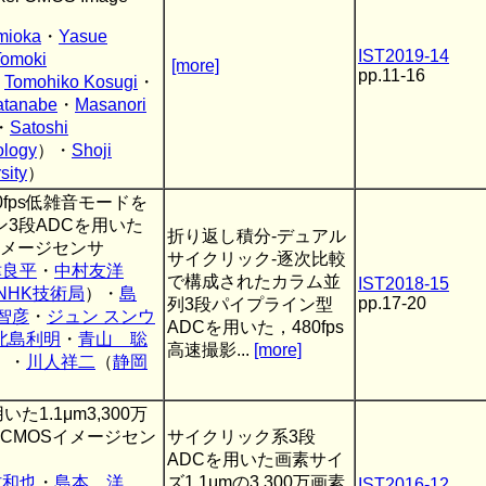
mioka
・
Yasue
IST2019-14
Tomoki
[more]
pp.11-16
・
Tomohiko Kosugi
・
atanabe
・
Masanori
・
Satoshi
ology
）・
Shoji
sity
）
0fps低雑音モードを
3段ADCを用いた
折り返し積分-デュアル
OSイメージセンサ
サイクリック-逐次比較
津良平
・
中村友洋
で構成されたカラム並
IST2018-15
NHK技術局
）・
島
pp.17-20
列3段パイプライン型
智彦
・
ジュン スンウ
ADCを用いた，480fps
北島利明
・
青山 聡
高速撮影...
[more]
）・
川人祥二
（
静岡
1.1μm3,300万
造CMOSイメージセン
サイクリック系3段
ADCを用いた画素サイ
村和也
・
島本 洋
ズ1.1μmの3,300万画素
IST2016-12