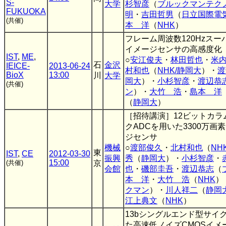
S-
大学
杉智彦
（
ブルックマンテク
FUKUOKA
明
・
吉田哲男
（
日立国際電
(共催)
本 洋
（
NHK
）
フレーム周波数120Hzス
イメージセンサの高感度化
IST
,
ME
,
○
安江俊夫
・
林田哲也
・
米
石
金沢
IEICE-
2013-06-24
村和也
（
NHK/静岡大
）・
渡
BioX
13:00
川
大学
岡大
）・
小杉智彦
・
渡辺恭
(共催)
ン
）・
大竹 浩
・
島本 洋
（
静岡大
）
［招待講演］12ビットカラ
クADCを用いた3300万画素1
ジセンサ
機械
○
渡部俊久
・
北村和也
（
NH
東
IST
,
CE
2012-03-30
振興
秀
（
静岡大
）・
小杉智彦
・
15:00
(共催)
京
会館
也
・
磯部圭吾
・
渡辺恭志
（
本 洋
・
大竹 浩
（
NHK
）
クマン
）・
川人祥二
（
静岡
江上典文
（
NHK
）
13bシングルエンド型サイ
た高速低ノイズCMOSイメ