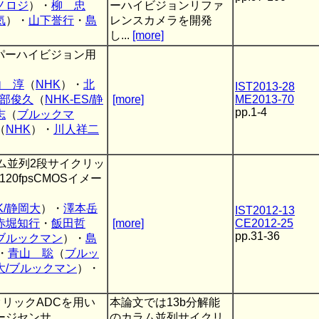
ノロジ
）・
柳 忠
ーハイビジョンリファ
気
）・
山下誉行
・
島
レンスカメラを開発
し...
[more]
ーパーハイビジョン用
内 淳
（
NHK
）・
北
IST2013-28
部俊久
（
NHK-ES/静
[more]
ME2013-70
pp.1-4
志
（
ブルックマ
（
NHK
）・
川人祥二
ム並列2段サイクリッ
20fpsCMOSイメー
K/静岡大
）・
澤本岳
IST2012-13
赤堀知行
・
飯田哲
[more]
CE2012-25
pp.31-36
ブルックマン
）・
島
・
青山 聡
（
ブルッ
大/ブルックマン
）・
クリックADCを用い
本論文では13b分解能
ージセンサ
のカラム並列サイクリ