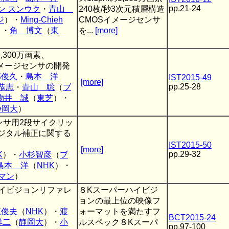
pp.21-24
ン スンウク
・
青山
240枚/秒3次元積層構造
ジ
）・
Ming-Chieh
CMOSイメージセンサ
）・
角 博文
（
東
を...
[more]
,300万画素、
Sイメージセンサの開発
部俊久
・
島本 洋
IST2015-49
[more]
pp.25-28
恭志
・
青山 聡
（
ブ
物井 誠
（
東芝
）・
静岡大
）
ジセンサ用2段サイクリッ
デジタル補正に関する
IST2015-50
[more]
pp.29-32
K
）・
小杉智彦
（
ブ
島本 洋
（
NHK
）・
マン
）
ハイビジョンリファレ
８Kスーパーハイビジ
ョンの最上位の映像フ
江俊夫
（
NHK
）・
渡
ォーマットを満たすフ
BCT2015-24
祥二
（
静岡大
）・
小
ルスペック８Kスーパ
pp.97-100