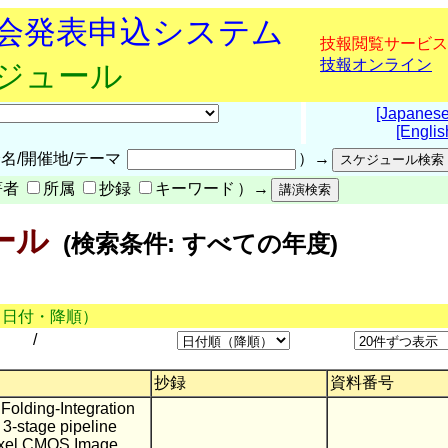
究会発表申込システム
技報閲覧サービス
技報オンライン
ケジュール
[Japanese
[Englis
名/開催地/テーマ
）→
著者
所属
抄録
キーワード
）→
ール
(検索条件: すべての年度)
（日付・降順）
/
抄録
資料番号
Folding-Integration
 3-stage pipeline
ixel CMOS Image