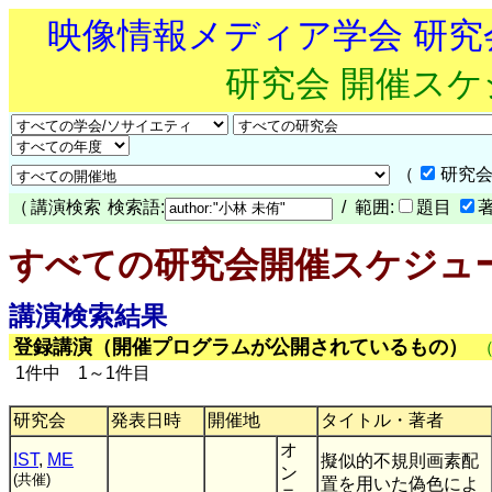
映像情報メディア学会 研
研究会 開催ス
（
研究会
（
講演検索
検索語:
/ 範囲:
題目
すべての研究会開催スケジュ
講演検索結果
登録講演（開催プログラムが公開されているもの）
1件中 1～1件目
研究会
発表日時
開催地
タイトル・著者
オ
IST
,
ME
擬似的不規則画素配
ン
(共催)
置を用いた偽色によ