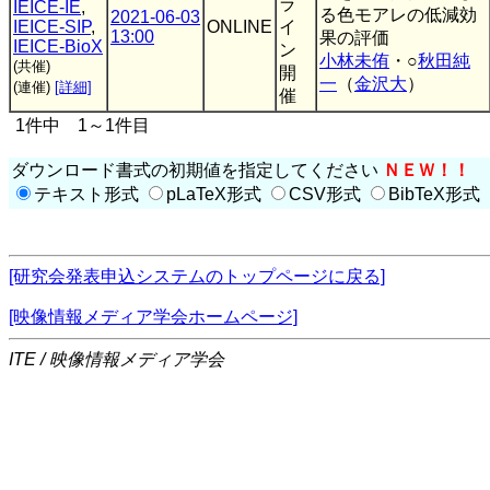
ラ
IEICE-IE
,
る色モアレの低減効
2021-06-03
IEICE-SIP
,
ONLINE
イ
13:00
果の評価
IEICE-BioX
ン
小林未侑
・○
秋田純
(共催)
開
一
（
金沢大
）
(連催)
[詳細]
催
1件中 1～1件目
ダウンロード書式の初期値を指定してください
ＮＥＷ！！
テキスト形式
pLaTeX形式
CSV形式
BibTeX形式
[研究会発表申込システムのトップページに戻る]
[映像情報メディア学会ホームページ]
ITE / 映像情報メディア学会