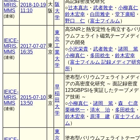
高記録密度化研究
大
阪
MRIS
,
2018-10-19
○
辻本真志
・
武者敦史
・
小柳真仁
MMS
11:10
阪
大
鈴木宏幸
・
白田雅史
・
堂下廣昭
・
(連催)
学
野口 仁
（
富士フイルム
）
高SNRと熱安定性を両立するバ
東
ウムフェライト磁気テープメディ
京
IEICE-
アの開発
東
工
MRIS
,
2017-07-07
○
小沢栄貴
・
武者敦史
・
諸岡 篤
MMS
16:35
京
業
小柳真仁
・
多田稔生
・
鈴木宏幸
(連催)
大
（
富士フイルム 記録メディア研
学
所
）
塗布型バリウムフェライトメディ
アの高密度化研究 ～ 面記録密度
早
123GBPSIを実証したテープメデ
IEICE-
稲
東
ア技術 ～
MRIS
,
2015-07-10
田
MMS
13:50
京
○
小柳真仁
・
諸岡 篤
・
森 仁彦
大
(連催)
栗橋悠一
・
清水 治
・
多田稔生
・
学
鈴木宏幸
・
原澤 建
（
富士フイル
ム
）
東
京
塗布型バリウムフェライトテープ
IEICE-