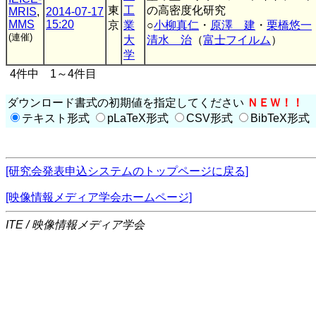
東
工
の高密度化研究
MRIS
,
2014-07-17
MMS
15:20
京
業
○
小柳真仁
・
原澤 建
・
栗橋悠一
(連催)
大
清水 治
（
富士フイルム
）
学
4件中 1～4件目
ダウンロード書式の初期値を指定してください
ＮＥＷ！！
テキスト形式
pLaTeX形式
CSV形式
BibTeX形式
[研究会発表申込システムのトップページに戻る]
[映像情報メディア学会ホームページ]
ITE / 映像情報メディア学会