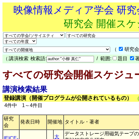
映像情報メディア学会 研
研究会 開催ス
（
研究会
（
講演検索
検索語:
/ 範囲:
題目
すべての研究会開催スケジュ
講演検索結果
登録講演（開催プログラムが公開されているもの）
4件中 1～4件目
研究
発表日時
開催地
タイトル・著者
会
データストレージ用磁気テープの
大
IEICE-