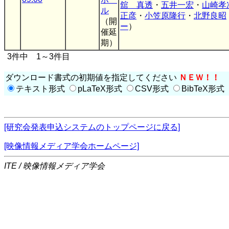
舘 真透
・
五井一宏
・
山崎孝
ル
正彦
・
小笠原隆行
・
北野良昭
（開
ー
）
催延
期）
3件中 1～3件目
ダウンロード書式の初期値を指定してください
ＮＥＷ！！
テキスト形式
pLaTeX形式
CSV形式
BibTeX形式
[研究会発表申込システムのトップページに戻る]
[映像情報メディア学会ホームページ]
ITE / 映像情報メディア学会