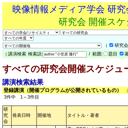
映像情報メディア学会 研
研究会 開催ス
（
研究会
（
講演検索
検索語:
/ 範囲:
題目
すべての研究会開催スケジュ
講演検索結果
登録講演（開催プログラムが公開されているもの）
3件中 1～3件目
研
究
発表日時
開催地
タイトル・著者
会