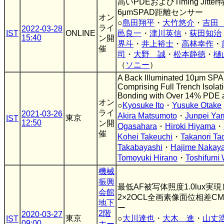
高いPDEおよびTiming Jit
6μmSPAD距離センサー
オン
○
島田翔平
・
大竹悠介
・
吉田
ライ
2022-03-28
IST
ONLINE
邑良一
・
津川英信
・
荻田知治
15:40
ン開
界斗
・
井上裕士
・
高林幸作
・
催
司
・
大野 誠
・
松本静徳
・
樋
（
ソニー
）
A Back Illuminated 10μm SPA
Comprising Full Trench Isola
Bonding with Over 14% PDE 
オン
○
Kyosuke Ito
・
Yusuke Otake
ライ
2021-03-26
Akira Matsumoto
・
Junpei Ya
東京
IST
12:50
ン開
Ogasahara
・
Hiroki Hiyama
・
催
Kohei Takeuchi
・
Takanori Ta
Takabayashi
・
Hajime Nakay
Tomoyuki Hirano
・
Toshifumi
機械
振興
最低AF被写体照度1.0lux実現し
会館
2×2OCL全画素像面位相差C
地下
ー
2階
2020-03-27
東京
○
大川達也
・
大木 進
・
山丈
IST
09:00
ホー