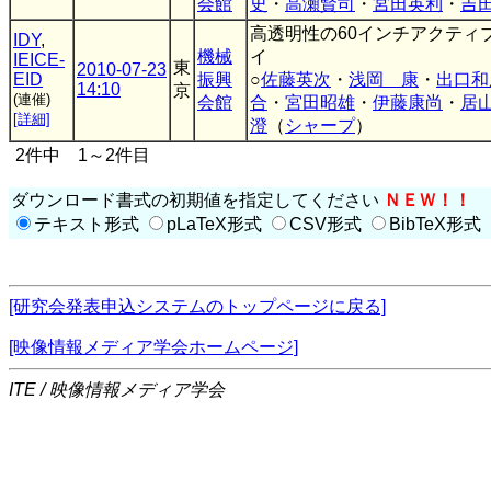
会館
史
・
高瀬賢司
・
宮田英利
・
吉
高透明性の60インチアクティ
IDY
,
機械
イ
IEICE-
東
2010-07-23
EID
振興
○
佐藤英次
・
浅岡 康
・
出口和
14:10
京
(連催)
会館
合
・
宮田昭雄
・
伊藤康尚
・
居
[詳細]
澄
（
シャープ
）
2件中 1～2件目
ダウンロード書式の初期値を指定してください
ＮＥＷ！！
テキスト形式
pLaTeX形式
CSV形式
BibTeX形式
[研究会発表申込システムのトップページに戻る]
[映像情報メディア学会ホームページ]
ITE / 映像情報メディア学会