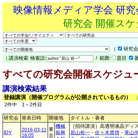
映像情報メディア学会 研
研究会 開催ス
（
研究会
（
講演検索
検索語:
/ 範囲:
題目
すべての研究会開催スケジュ
講演検索結果
登録講演（開催プログラムが公開されているもの）
2件中 1～2件目
研究会
発表日時
開催地
タイトル・著者
機械
［招待講演］高透明液晶ディ
東
2016-03-11
IDY
振興
居山裕一
・
佐々木貴啓
・
青山
16:05
京