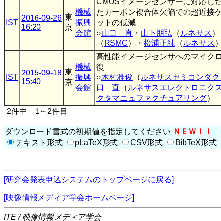
CMOSイメージセンサーに対応し
機械
たカーボン複合体欠陥での超近接
東
2016-09-26
IST
振興
ットの低減
16:20
京
会館
○
山口 直
・
山下朋弘
（
ルネサス
）
（
RSMC
）・
松浦正純
（
ルネサス
高性能イメージセンサへのマイク
機械
復
東
2015-09-18
IST
振興
○
木村雅俊
（
ルネサスセミコンダク
15:40
京
会館
口 直
（
ルネサスエレクトロニク
クタマニュファクチュアリング
）
2件中 1～2件目
ダウンロード書式の初期値を指定してください
ＮＥＷ！！
テキスト形式
pLaTeX形式
CSV形式
BibTeX形式
[研究会発表申込システムのトップページに戻る]
[映像情報メディア学会ホームページ]
ITE / 映像情報メディア学会