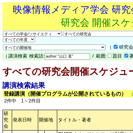
映像情報メディア学会 研
研究会 開催ス
（
研究会
（
講演検索
検索語:
/ 範囲:
題目
すべての研究会開催スケジュ
講演検索結果
登録講演（開催プログラムが公開されているもの）
2件中 1～2件目
研
究
発表日時
開催地
タイトル・著者
会