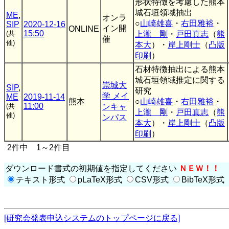
形状特徴を考慮した熊本
城石垣領域抽出
ME
,
オンラ
○
山崎雄喜
・
右田雅裕
・
SIP
2020-12-16
イン開
ONLINE
15:50
(共
上瀧 剛
・
戸田真志
（
熊
催
催)
本大
）・
岸上剛士
（
凸版
印刷
）
石材特徴抽出による熊本
城石垣領域推定に関する
崇城大
SIP
,
研究
学 メイ
ME
2019-11-14
熊本
○
山崎雄喜
・
右田雅裕
・
11:00
(共
ンキャ
上瀧 剛
・
戸田真志
（
熊
催)
ンパス
本大
）・
岸上剛士
（
凸版
印刷
）
2件中 1～2件目
ダウンロード書式の初期値を指定してください
ＮＥＷ！！
テキスト形式
pLaTeX形式
CSV形式
BibTeX形式
[研究会発表申込システムのトップページに戻る]