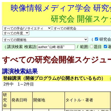
映像情報メディア学会 研
研究会 開催ス
（
研究会
（
講演検索
検索語:
/ 範囲:
題目
すべての研究会開催スケジュ
講演検索結果
登録講演（開催プログラムが公開されているもの）
2件中 1～2件目
研
究
発表日時
開催地
タイトル・著者
会