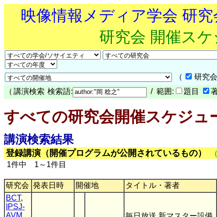
映像情報メディア学会 研
研究会 開催ス
（
研究会
（
講演検索
検索語:
/ 範囲:
題目
すべての研究会開催スケジュ
講演検索結果
登録講演（開催プログラムが公開されているもの）
1件中 1～1件目
研究会
発表日時
開催地
タイトル・著者
BCT
,
IPSJ-
AVM
毎日放送 新マスター設備