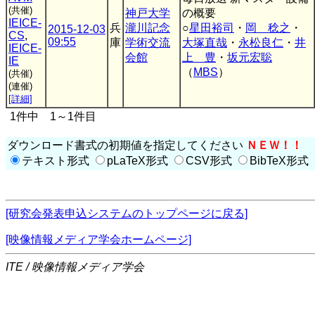
(共催)
神戸大学
の概要
IEICE-
兵
瀧川記念
○
星田裕司
・
岡 稔之
・
2015-12-03
CS
,
09:55
庫
学術交流
大塚直哉
・
永松良仁
・
井
IEICE-
会館
上 豊
・
坂元宏聡
IE
（
MBS
）
(共催)
(連催)
[詳細]
1件中 1～1件目
ダウンロード書式の初期値を指定してください
ＮＥＷ！！
テキスト形式
pLaTeX形式
CSV形式
BibTeX形式
[研究会発表申込システムのトップページに戻る]
[映像情報メディア学会ホームページ]
ITE / 映像情報メディア学会