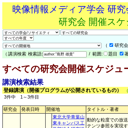
映像情報メディア学会 研
研究会 開催ス
（
研究会
（
講演検索
検索語:
/ 範囲:
題目
すべての研究会開催スケジュ
講演検索結果
登録講演（開催プログラムが公開されているもの）
3件中 1～3件目
研究会
発表日時
開催地
タイトル・著者
東北大学青葉山
動的な粒度での放送
東キャンパス工
テンツ参照を実現す