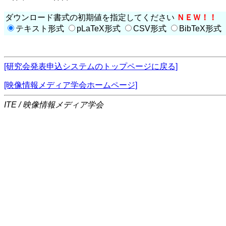
ダウンロード書式の初期値を指定してください
ＮＥＷ！！
テキスト形式
pLaTeX形式
CSV形式
BibTeX形式
[研究会発表申込システムのトップページに戻る]
[映像情報メディア学会ホームページ]
ITE / 映像情報メディア学会