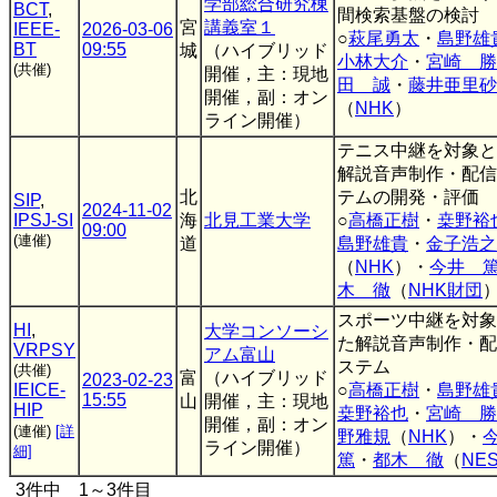
学部総合研究棟
BCT
,
間検索基盤の検討
宮
講義室１
IEEE-
2026-03-06
○
萩尾勇太
・
島野雄
BT
09:55
城
（ハイブリッド
小林大介
・
宮崎 勝
(共催)
開催，主：現地
田 誠
・
藤井亜里砂
開催，副：オン
（
NHK
）
ライン開催）
テニス中継を対象と
解説音声制作・配信
北
テムの開発・評価
SIP
,
2024-11-02
IPSJ-SI
海
北見工業大学
○
高橋正樹
・
桒野裕
09:00
(連催)
道
島野雄貴
・
金子浩之
（
NHK
）・
今井 
木 徹
（
NHK財団
スポーツ中継を対象
HI
,
大学コンソーシ
た解説音声制作・配
VRPSY
アム富山
ステム
(共催)
富
（ハイブリッド
2023-02-23
IEICE-
○
高橋正樹
・
島野雄
15:55
山
開催，主：現地
HIP
桒野裕也
・
宮崎 勝
開催，副：オン
(連催)
[詳
野雅規
（
NHK
）・
ライン開催）
細]
篤
・
都木 徹
（
NE
3件中 1～3件目