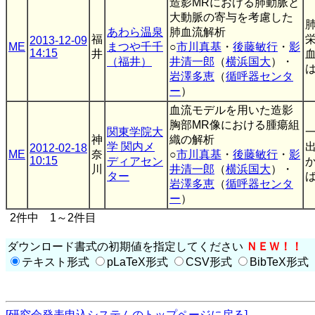
造影MRにおける肺動脈と
大動脈の寄与を考慮した
あわら温泉
肺血流解析
福
2013-12-09
ME
まつや千千
○
市川真基
・
後藤敏行
・
影
14:15
井
（福井）
井清一郎
（
横浜国大
）・
は
岩澤多恵
（
循呼器センタ
ー
）
血流モデルを用いた造影
胸部MR像における腫瘍組
関東学院大
神
織の解析
学 関内メ
2012-02-18
ME
奈
○
市川真基
・
後藤敏行
・
影
10:15
ディアセン
川
井清一郎
（
横浜国大
）・
ター
ば
岩澤多恵
（
循呼器センタ
ー
）
2件中 1～2件目
ダウンロード書式の初期値を指定してください
ＮＥＷ！！
テキスト形式
pLaTeX形式
CSV形式
BibTeX形式
[研究会発表申込システムのトップページに戻る]