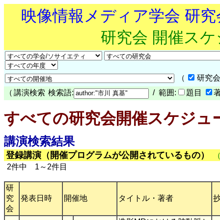
映像情報メディア学会 研
研究会 開催ス
（
研究会
（
講演検索
検索語:
/ 範囲:
題目
すべての研究会開催スケジュ
講演検索結果
登録講演（開催プログラムが公開されているもの）
2件中 1～2件目
研
究
発表日時
開催地
タイトル・著者
会