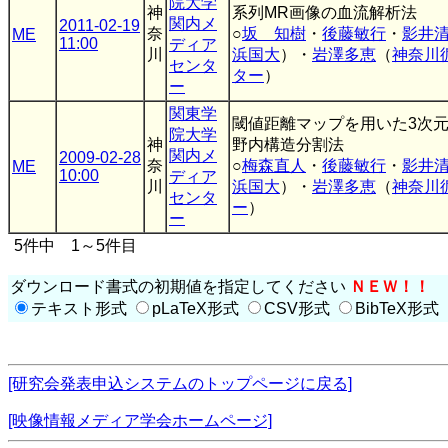
院大学
神
系列MR画像の血流解析法
関内メ
2011-02-19
奈
○
坂 知樹
・
後藤敏行
・
影井
ME
11:00
ディア
川
浜国大
）・
岩澤多恵
（
神奈川
センタ
ター
）
ー
関東学
閾値距離マップを用いた3次元
院大学
神
野内構造分割法
関内メ
2009-02-28
奈
○
梅森直人
・
後藤敏行
・
影井
ME
10:00
ディア
川
浜国大
）・
岩澤多恵
（
神奈川
センタ
ー
）
ー
5件中 1～5件目
ダウンロード書式の初期値を指定してください
ＮＥＷ！！
テキスト形式
pLaTeX形式
CSV形式
BibTeX形式
[研究会発表申込システムのトップページに戻る]
[映像情報メディア学会ホームページ]