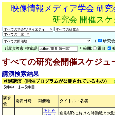
映像情報メディア学会 研
研究会 開催ス
（
研究会
（
講演検索
検索語:
/ 範囲:
題目
すべての研究会開催スケジュ
講演検索結果
登録講演（開催プログラムが公開されているもの）
5件中 1～5件目
研究
発表日時
開催地
タイトル・著者
会
あわら
造影MRにおける肺動脈と大