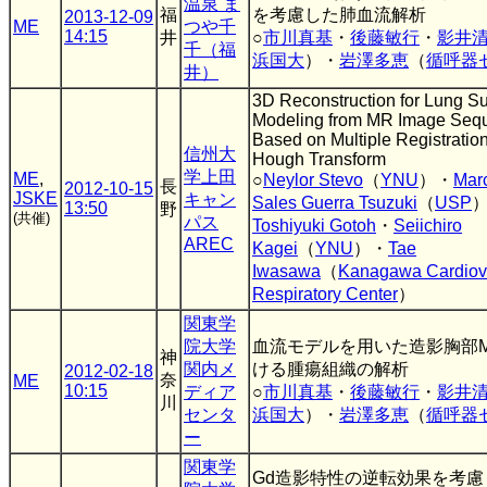
温泉 ま
福
を考慮した肺血流解析
2013-12-09
ME
つや千
14:15
井
○
市川真基
・
後藤敏行
・
影井
千（福
浜国大
）・
岩澤多恵
（
循呼器
井）
3D Reconstruction for Lung Su
Modeling from MR Image Seq
Based on Multiple Registratio
信州大
Hough Transform
学上田
ME
,
○
Neylor Stevo
（
YNU
）・
Mar
長
2012-10-15
JSKE
キャン
Sales Guerra Tsuzuki
（
USP
13:50
野
(共催)
パス
Toshiyuki Gotoh
・
Seiichiro
AREC
Kagei
（
YNU
）・
Tae
Iwasawa
（
Kanagawa Cardiov
Respiratory Center
）
関東学
院大学
血流モデルを用いた造影胸部
神
関内メ
ける腫瘍組織の解析
2012-02-18
奈
ME
10:15
ディア
○
市川真基
・
後藤敏行
・
影井
川
センタ
浜国大
）・
岩澤多恵
（
循呼器
ー
関東学
Gd造影特性の逆転効果を考慮