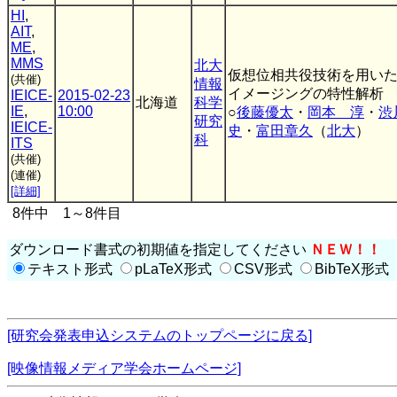
HI
,
AIT
,
ME
,
MMS
北大
仮想位相共役技術を用い
(共催)
情報
イメージングの特性解析
IEICE-
2015-02-23
北海道
科学
IE
,
10:00
○
後藤優太
・
岡本 淳
・
渋
研究
IEICE-
史
・
富田章久
（
北大
）
科
ITS
(共催)
(連催)
[詳細]
8件中 1～8件目
ダウンロード書式の初期値を指定してください
ＮＥＷ！！
テキスト形式
pLaTeX形式
CSV形式
BibTeX形式
[研究会発表申込システムのトップページに戻る]
[映像情報メディア学会ホームページ]