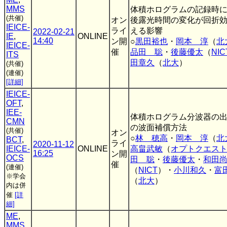
MMS
体積ホログラムの記録時
(共催)
オン
後露光時間の変化が回折
IEICE-
ライ
える影響
2022-02-21
IE
,
ONLINE
14:40
ン開
○
黒田裕也
・
岡本 淳
（
北
IEICE-
催
品田 聡
・
後藤優太
（
NIC
ITS
田章久
（
北大
）
(共催)
(連催)
[詳細]
IEICE-
OFT
,
IEE-
体積ホログラム分波器の
CMN
の波面補償方法
(共催)
オン
○
林 穂高
・
岡本 淳
（
北
BCT
,
ライ
2020-11-12
IEICE-
ONLINE
高畠武敏
（
オプトクエス
16:25
ン開
OCS
田 聡
・
後藤優太
・
和田
催
(連催)
（
NICT
）・
小川和久
・
富
※学会
（
北大
）
内は併
催
[詳
細]
ME
,
MMS
,