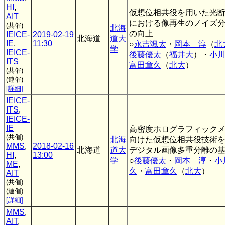
HI
,
仮想位相共役を用いた光
AIT
における像再生のノイズ
(共催)
北海
の向上
IEICE-
2019-02-19
北海道
道大
IE
,
11:30
○
永吉颯太
・
岡本 淳
（
北
学
IEICE-
後藤優太
（
福井大
）・
小
ITS
富田章久
（
北大
）
(共催)
(連催)
[詳細]
IEICE-
ITS
,
IEICE-
IE
高密度ホログラフィック
(共催)
北海
向けた仮想位相共役技術
MMS
,
2018-02-16
北海道
道大
デジタル画像多重分離の
HI
,
13:00
学
○
後藤優太
・
岡本 淳
・
小
ME
,
久
・
富田章久
（
北大
）
AIT
(共催)
(連催)
[詳細]
MMS
,
AIT
,