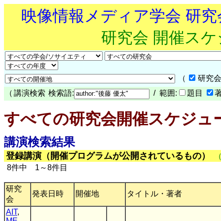
映像情報メディア学会 研
研究会 開催ス
（
研究会
（
講演検索
検索語:
/ 範囲:
題目
すべての研究会開催スケジュ
講演検索結果
登録講演（開催プログラムが公開されているもの）
8件中 1～8件目
研究
発表日時
開催地
タイトル・著者
会
AIT
,
ME
,