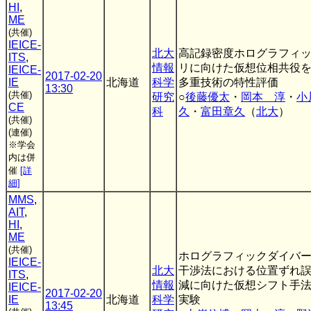
HI
,
ME
(共催)
IEICE-
北大
高記録密度ホログラフィ
ITS
,
情報
リに向けた仮想位相共役
IEICE-
2017-02-20
IE
北海道
科学
多重技術の特性評価
13:30
(共催)
研究
○
後藤優太
・
岡本 淳
・
小
CE
科
久
・
富田章久
（
北大
）
(共催)
(連催)
※学会
内は併
催
[詳
細]
MMS
,
AIT
,
HI
,
ME
(共催)
ホログラフィックダイバ
IEICE-
北大
干渉法における位置ずれ
ITS
,
情報
減に向けた仮想シフト手
IEICE-
2017-02-20
IE
北海道
科学
実験
13:45