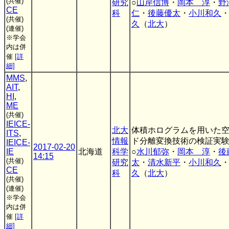
(共催)
研究
○
山岸信博
・
岡本 淳
・
CE
科
仁
・
後藤優太
・
小川和久
(共催)
久
（
北大
）
(連催)
※学会
内は併
催
[詳
細]
MMS
,
AIT
,
HI
,
ME
(共催)
IEICE-
北大
体積ホログラムを用いた
ITS
,
情報
ド分離変換技術の検証実
IEICE-
2017-02-20
IE
北海道
科学
○
水川郁弥
・
岡本 淳
・
後
14:15
(共催)
研究
太
・
清水新平
・
小川和久
CE
科
久
（
北大
）
(共催)
(連催)
※学会
内は併
催
[詳
細]