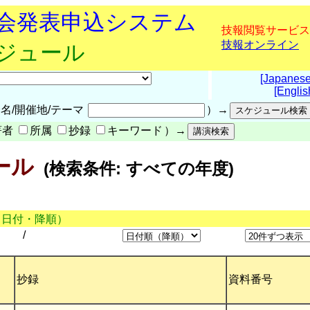
究会発表申込システム
技報閲覧サービス
技報オンライン
ケジュール
[Japanese
[Englis
名/開催地/テーマ
）→
著者
所属
抄録
キーワード
）→
ール
(検索条件: すべての年度)
（日付・降順）
/
抄録
資料番号