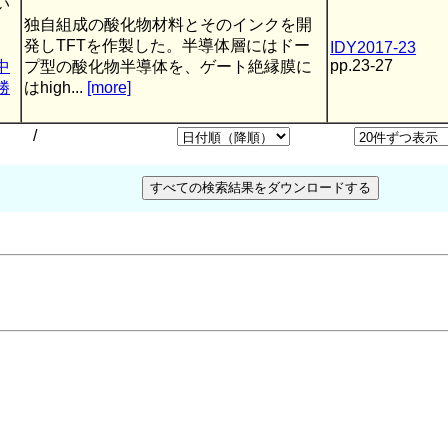
い
独自組成の酸化物材料とそのインクを開
・
発しTFTを作製した。半導体層にはドー
IDY2017-23
pp.23-27
中
プ型の酸化物半導体を、ゲート絶縁膜に
勝
はhigh...
[more]
/