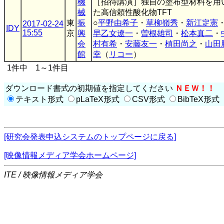
機
［招待講演］独自の塗布型材料を用
械
た高信頼性酸化物TFT
東
振
○
平野由希子
・
草柳嶺秀
・
新江定憲
2017-02-24
IDY
15:55
京
興
早乙女遼一
・
曽根雄司
・
松本真二
・
会
村有希
・
安藤友一
・
植田尚之
・
山田
館
幸
（
リコー
）
1件中 1～1件目
ダウンロード書式の初期値を指定してください
ＮＥＷ！！
テキスト形式
pLaTeX形式
CSV形式
BibTeX形式
[研究会発表申込システムのトップページに戻る]
[映像情報メディア学会ホームページ]
ITE / 映像情報メディア学会