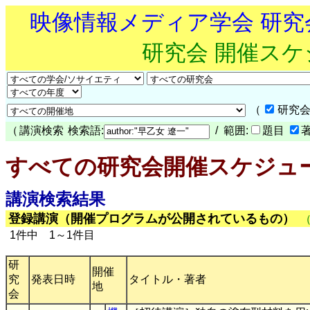
映像情報メディア学会 研
研究会 開催ス
（
研究会
（
講演検索
検索語:
/ 範囲:
題目
すべての研究会開催スケジュ
講演検索結果
登録講演（開催プログラムが公開されているもの）
1件中 1～1件目
研
開催
究
発表日時
タイトル・著者
地
会