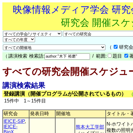
映像情報メディア学会 研
研究会 開催ス
（
研究会
（
講演検索
検索語:
/ 範囲:
題目
すべての研究会開催スケジュ
講演検索結果
登録講演（開催プログラムが公開されているもの）
15件中 1～15件目
研究会
発表日時
開催地
タイトル・
IEICE-SIP
,
N-ホワイト
IEICE-
熊本大工学部
複数の照明
BioX
,