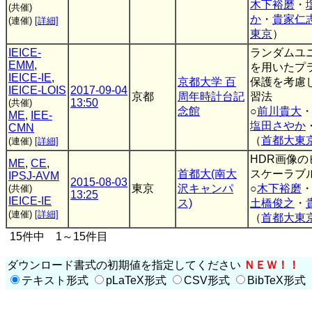
木下裕磨
・
(共催)
か
・
貴家仁
(連催)
[詳細]
東京
）
IEICE-
ランダムユ
EMM
,
を用いたプ
IEICE-IE
,
京都大学 百
保護を考慮し
IEICE-LOIS
2017-09-04
京都
周年時計台記
習法
13:50
(共催)
念館
○
前川貴大
ME
,
IEE-
塩田さやか
CMN
（
首都大東
(連催)
[詳細]
HDR画像
ME
,
CE
,
首都大(南大
スケーラブ
IPSJ-AVM
2015-08-03
東京
沢キャンパ
○
木下裕磨
(共催)
13:25
IEICE-IE
ス)
土橋俊之
・
(連催)
[詳細]
（
首都大東
15件中 1～15件目
ダウンロード書式の初期値を指定してください
ＮＥＷ！！
テキスト形式
pLaTeX形式
CSV形式
BibTeX形式