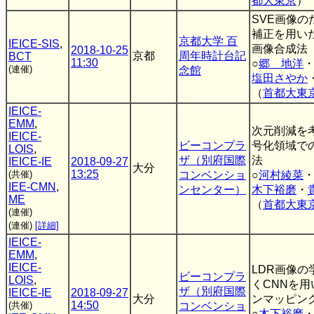
都大東京
）
SVE画像の
補正を用い
京都大学 百
IEICE-SIS
,
画像合成法
2018-10-25
京都
周年時計台記
BCT
11:30
○
郷 地洋
(連催)
念館
塩田さやか
（
首都大東
IEICE-
EMM
,
次元削減を
IEICE-
ビーコンプラ
号化領域での
LOIS
,
ザ（別府国際
法
IEICE-IE
2018-09-27
大分
13:25
(共催)
コンベンショ
○
河村綾菜
IEE-CMN
,
ンセンター）
木下裕磨
・
ME
（
首都大東
(連催)
(連催)
[詳細]
IEICE-
EMM
,
IEICE-
LDR画像の
ビーコンプラ
LOIS
,
くCNNを
ザ（別府国際
IEICE-IE
2018-09-27
大分
ンマッピン
14:50
(共催)
コンベンショ
○
木下裕磨