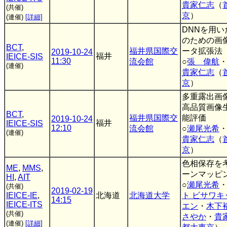
貴家仁志
（
(共催)
京
）
(連催)
[詳細]
DNNを用
のための画
BCT
,
福井県国際交
ータ拡張法
2019-10-24
福井
IEICE-SIS
11:30
流会館
○
張 偉航
(連催)
貴家仁志
（
京
）
多重露出画
高品質画像
BCT
,
福井県国際交
能評価
2019-10-24
福井
IEICE-SIS
12:10
流会館
○
瀬尾光希
(連催)
貴家仁志
（
京
）
色相保存を
ME
,
MMS
,
ーンマッピ
HI
,
AIT
○
瀬尾光希
(共催)
2019-02-19
IEICE-IE
,
北海道
北海道大学
ト ビサワ
14:15
IEICE-ITS
エン
・
木下
(共催)
さやか
・
貴
(連催)
[詳細]