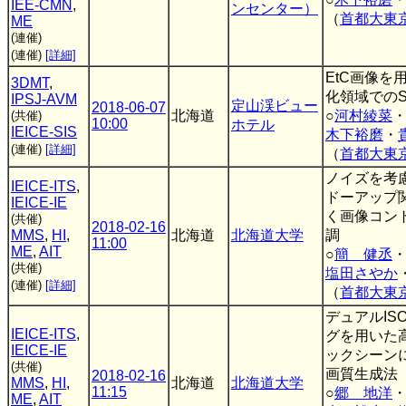
IEE-CMN
,
ンセンター）
（
首都大東
ME
(連催)
(連催)
[詳細]
EtC画像を
3DMT
,
化領域でのS
IPSJ-AVM
定山渓ビュー
2018-06-07
北海道
○
河村綾菜
(共催)
10:00
ホテル
IEICE-SIS
木下裕磨
・
(連催)
[詳細]
（
首都大東
ノイズを考
IEICE-ITS
,
ドーアップ
IEICE-IE
く画像コン
(共催)
2018-02-16
MMS
,
HI
,
北海道
北海道大学
調
11:00
ME
,
AIT
○
簡 健丞
(共催)
塩田さやか
(連催)
[詳細]
（
首都大東
デュアルIS
IEICE-ITS
,
グを用いた
IEICE-IE
ックシーン
(共催)
画質生成法
2018-02-16
MMS
,
HI
,
北海道
北海道大学
11:15
○
郷 地洋
ME
,
AIT