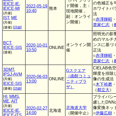
（ハイブリッ
の色補正を
IEICE-IE
,
ド開催，主：
2022-05-19
IEICE-MI
熊本
ホワイトバ
10:40
現地開催，
(共催)
法
副：オンライ
IST
,
ME
○
赤澤輝昭
ン開催）
(共催)
貴家仁志
（
(連催)
[詳細]
照明光の影
めのマルチ
BCT
,
オンライン開
ンスに基づ
2020-10-01
IEICE-SIS
ONLINE
10:50
催
正法
(連催)
○
赤澤輝昭
貴家仁志
（
CIELAB
3DMT
,
Gスクエア
輝度を排除
IPSJ-AVM
（函館コミュ
2020-06-03
ONLINE
像の生成法
(共催)
13:00
ニティプラ
IEICE-SIS
○
木下裕磨
ザ）
(連催)
[詳細]
（
都立大
）
HI
,
MMS
,
プライバシ
ME
,
AIT
慮したDN
(共催)
北海道大学
像変換ネッ
2020-02-27
IEICE-IE
,
北海道
14:00
（開催中止）
○
伊藤広樹
IEICE-ITS