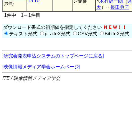
15:10
ン開催
○
木村綜一朗
（
(共催)
大
）・
長田典子
1件中 1～1件目
ダウンロード書式の初期値を指定してください
ＮＥＷ！！
テキスト形式
pLaTeX形式
CSV形式
BibTeX形式
[研究会発表申込システムのトップページに戻る]
[映像情報メディア学会ホームページ]
ITE / 映像情報メディア学会