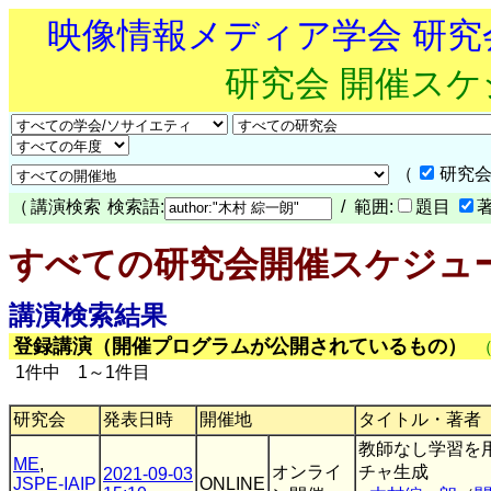
映像情報メディア学会 研
研究会 開催ス
（
研究会
（
講演検索
検索語:
/ 範囲:
題目
すべての研究会開催スケジュ
講演検索結果
登録講演（開催プログラムが公開されているもの）
1件中 1～1件目
研究会
発表日時
開催地
タイトル・著者
教師なし学習を
ME
,
オンライ
チャ生成
2021-09-03
JSPE-IAIP
ONLINE