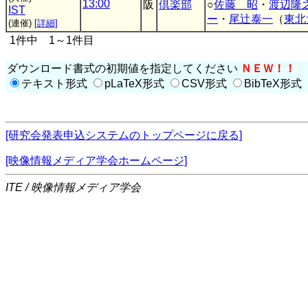
13:00
阪
倶楽部
○
佐藤 昭
・
渡辺隆
IST
ー
・
尾辻泰一
（
東北
(連催)
[詳細]
1件中 1～1件目
ダウンロード書式の初期値を指定してください
ＮＥＷ！！
テキスト形式
pLaTeX形式
CSV形式
BibTeX形式
[研究会発表申込システムのトップページに戻る]
[映像情報メディア学会ホームページ]
ITE / 映像情報メディア学会