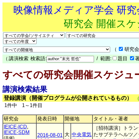
映像情報メディア学会 研
研究会 開催ス
（
研究会
（
講演検索
検索語:
/ 範囲:
題目
すべての研究会開催スケジュ
講演検索結果
登録講演（開催プログラムが公開されているもの）
1件中 1～1件目
研究会
発表日時
開催地
タイトル・著者
IEICE-ICD
,
［招待講演］トラン
IEICE-SDM
大
中央電気
たサブテラヘルツ／
2016-08-01
(共催)