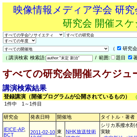
映像情報メディア学会 研
研究会 開催ス
（
研究会
（
講演検索
検索語:
/ 範囲:
題目
すべての研究会開催スケジュ
講演検索結果
登録講演（開催プログラムが公開されているもの）
1件中 1～1件目
研究会
発表日時
開催地
タイトル・著者
シリカ系撥水剤
IEICE-AP
,
東
NHK放送技術
実験
2011-02-10
BCT