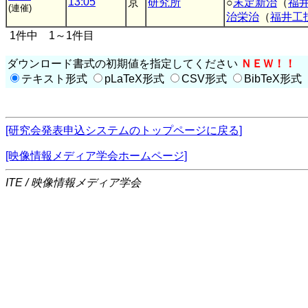
13:05
京
研究所
○
末定新治
（
福
(連催)
治栄治
（
福井工
1件中 1～1件目
ダウンロード書式の初期値を指定してください
ＮＥＷ！！
テキスト形式
pLaTeX形式
CSV形式
BibTeX形式
[研究会発表申込システムのトップページに戻る]
[映像情報メディア学会ホームページ]
ITE / 映像情報メディア学会