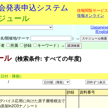
究会発表申込システム
技報閲覧サービス
技報オンライン
ケジュール
[Japanese
[Englis
名/開催地/テーマ
）→
著者
所属
抄録
キーワード
）→
ール
(検索条件: すべての年度)
（日付・降順）
/
抄録
資料番号
デバイス応用に向けた原子層堆積法で
添加In2O3ナノシート