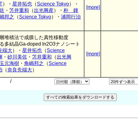
T
）・
星井拓也
（
Science Tokyo
）・
[more]
佐
・
笘井重和
（
出光興産
）・
朴 鍾
嶋邦之
（
Science Tokyo
）・
浦岡行治
層堆積法で成膜した真性移動度
える多結晶Ga-doped In2O3ナノシート
先端大
）・
星井拓也
（
Science
[more]
輝
・
砂川美佐
・
笘井重和
（
出光興
玉元海樹
・
角嶋邦之
（
Science
治
（
奈良先端大
）
/