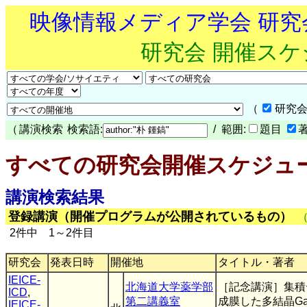
映像情報メディア学会 研
研究会 開催ス
（
研究会
（
講演検索
検索語:
/ 範囲:
題目
すべての研究会開催スケジュ
講演検索結果
登録講演（開催プログラムが公開されているもの）
2件中 1～2件目
研究会
発表日時
開催地
タイトル・著者
IEICE-
北海道大学薬学部
［記念講演］集積
ICD
,
第二講義室
成膜した多結晶Ga
IEICE-