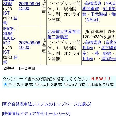
北
（ハイブリッド開
○
髙橋崇典
（
NAIS
SDM
2026-08-04
海
13:00
(共催)
催，主：現地開
霍間勇輝
・
砂川美
道
IST
催，副：オンライ
鎬
・
玉元海樹
・
角
(連催)
[詳
ン開催）
（
NAIST
）
細]
IEICE-
北海道大学薬学部
［招待講演］原子
SDM
,
第二講義室
120cm2/Vsを超
IEICE-
北
（ハイブリッド開
○
髙橋崇典
（
奈良
ICD
2025-08-06
海
10:30
(共催)
催，主：現地開
Tokyo
）・
霍間勇
道
IST
催，副：オンライ
産
）・
朴 鍾鎬
・
(連催)
[詳
ン開催）
Tokyo
）・
浦岡行
細]
2件中 1～2件目
ダウンロード書式の初期値を指定してください
ＮＥＷ！！
テキスト形式
pLaTeX形式
CSV形式
BibTeX形式
[研究会発表申込システムのトップページに戻る]
[映像情報メディア学会ホームページ]