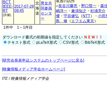
装置の試作
BCT
,
北
男女共
○
長谷川馨亮
・
野口賢一
・
森
IEEE-
2017-07-28
海
同参画
BT
09:45
嶋淳一
・
兼清知之
・
杉浦亮介
道
センタ
(共催)
優
・
守谷健弘
（
NTT
）・
小田
ー
島 修
（
エフエム東京
）
1件中 1～1件目
ダウンロード書式の初期値を指定してください
ＮＥＷ！！
テキスト形式
pLaTeX形式
CSV形式
BibTeX形式
[研究会発表申込システムのトップページに戻る]
[映像情報メディア学会ホームページ]
ITE / 映像情報メディア学会