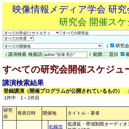
映像情報メディア学会 研
研究会 開催ス
（
研究会
（
講演検索
検索語:
/ 範囲:
題目
すべての研究会開催スケジュ
講演検索結果
登録講演（開催プログラムが公開されているもの）
1件中 1～1件目
研究
発表日時
開催地
タイトル・著者
会
低遅延・帯域制限オーディオ
札幌市