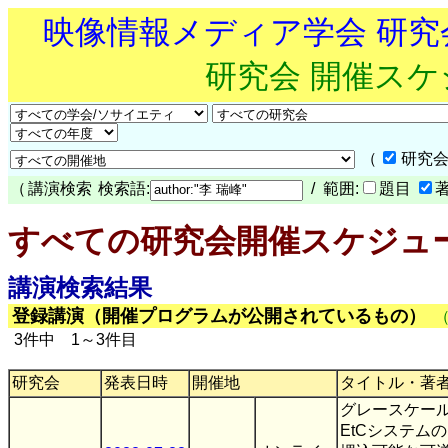
映像情報メディア学会 研
研究会 開催ス
（
研究会
（
講演検索
検索語:
/ 範囲:
題目
すべての研究会開催スケジュ
講演検索結果
登録講演（開催プログラムが公開されているもの）
3件中 1～3件目
研究会
発表日時
開催地
タイトル・著
グレースケー
EtCシステム