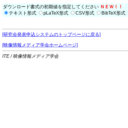
ダウンロード書式の初期値を指定してください
ＮＥＷ！！
テキスト形式
pLaTeX形式
CSV形式
BibTeX形式
[研究会発表申込システムのトップページに戻る]
[映像情報メディア学会ホームページ]
ITE / 映像情報メディア学会