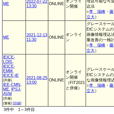
オンライ
埋込可能な可
2022-07-22
ME
ONLINE
13:30
ン開催
込法
○
李 瑞峰
・
藤
立大
）
グレースケー
EtCシステム
オンライ
画像情報埋込
2021-12-13
ME
ONLINE
11:30
ン
量改善の一検
○
李 瑞峰
・
藤
立大
）
IEICE-
LOIS
,
IEICE-
グレースケー
EMM
,
オンライ
EtCシステム
IEICE-IE
ン開催
2021-08-25
ONLINE
な画像情報埋
(共催)
13:00
（FIT2021
IEE-CMN
,
○
李 瑞峰
・
藤
と併催）
ME
,
IPSJ-
立大
）
AVM
(共催)
(連催)
[詳細]
3件中 1～3件目