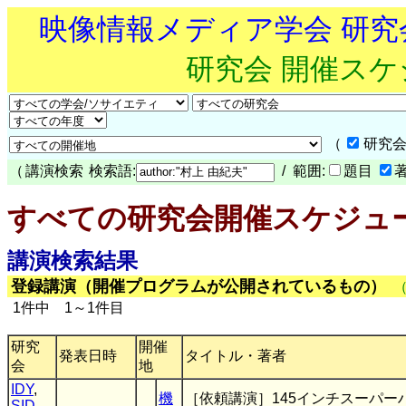
映像情報メディア学会 研
研究会 開催ス
（
研究会
（
講演検索
検索語:
/ 範囲:
題目
すべての研究会開催スケジュ
講演検索結果
登録講演（開催プログラムが公開されているもの）
1件中 1～1件目
研究
開催
発表日時
タイトル・著者
会
地
IDY
,
機
［依頼講演］145インチスーパー
SID-