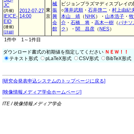
械
ビジョンプラズマディスプレイの
JC
東
振
○
薄井武順
・
石井啓二
・
村上由紀
2012-07-27
(共催)
IEICE-
14:00
京
興
本山 靖
（
NHK
）・
山本浩子
・
牧
EID
会
介
・
石橋 将
・
高木一樹
（
パナソ
(連催)
館
ク
）・
関 昌彦
（
NES
）
[詳細]
1件中 1～1件目
ダウンロード書式の初期値を指定してください
ＮＥＷ！！
テキスト形式
pLaTeX形式
CSV形式
BibTeX形式
[研究会発表申込システムのトップページに戻る]
[映像情報メディア学会ホームページ]
ITE / 映像情報メディア学会