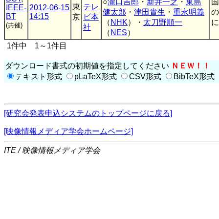
○
瀧口吉郎
・
新井一之
・
東島
国
東
テレ
IEEE-
2012-06-15
健太郎
・
津田貴生
・
重永明義
の
BT
14:15
京
ビ本
（
NHK
）・
太刀野順一
に
(共催)
社
（
NES
）
1件中 1～1件目
ダウンロード書式の初期値を指定してください
ＮＥＷ！！
テキスト形式
pLaTeX形式
CSV形式
BibTeX形式
[研究会発表申込システムのトップページに戻る]
[映像情報メディア学会ホームページ]
ITE / 映像情報メディア学会