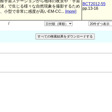
際宇宙ステーションから地球の夜景や「宇宙
BCT2012-55
渚」で生じる様々な自然現象を撮影するため
pp.13-16
、小型で非常に感度が高いEM-CC...
[more]
/