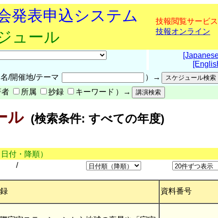
究会発表申込システム
技報閲覧サービス
技報オンライン
ケジュール
[Japanese
[Englis
名/開催地/テーマ
）→
著者
所属
抄録
キーワード
）→
ール
(検索条件: すべての年度)
（日付・降順）
/
録
資料番号