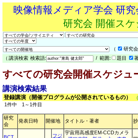
映像情報メディア学会 研
研究会 開催ス
（
研究会
（
講演検索
検索語:
/ 範囲:
題目
すべての研究会開催スケジュ
講演検索結果
登録講演（開催プログラムが公開されているもの）
1件中 1～1件目
研究
発表日時
開催地
タイトル・著者
抄
会
宇宙用高感度EM-CCDカメラ
フジ
BCT
,