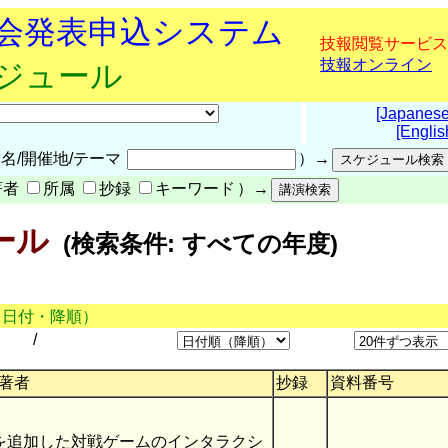
究会発表申込システム
技報閲覧サービス
技報オンライン
ケジュール
[Japanese
[Englis
名/開催地/テーマ
）→
著者
所属
抄録
キーワード
）→
ール
(検索条件: すべての年度)
（日付・降順）
/
著者
抄録
資料番号
を追加した対戦ゲームのインタラクシ