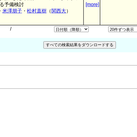
る予備検討
[more]
・
米澤朋子
・
松村直樹
（
関西大
）
/