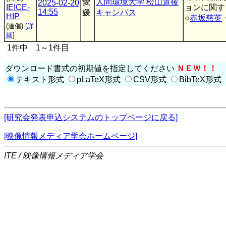
愛
人間環境大学 松山道後
2025-02-20
IEICE-
ョンに関す
14:55
媛
キャンパス
HIP
○
赤坂慈英
(連催)
[詳
細]
1件中 1～1件目
ダウンロード書式の初期値を指定してください
ＮＥＷ！！
テキスト形式
pLaTeX形式
CSV形式
BibTeX形式
[研究会発表申込システムのトップページに戻る]
[映像情報メディア学会ホームページ]
ITE / 映像情報メディア学会