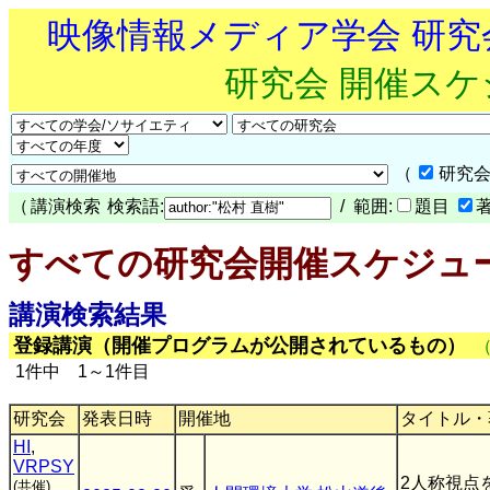
映像情報メディア学会 研
研究会 開催ス
（
研究会
（
講演検索
検索語:
/ 範囲:
題目
すべての研究会開催スケジュ
講演検索結果
登録講演（開催プログラムが公開されているもの）
1件中 1～1件目
研究会
発表日時
開催地
タイトル・
HI
,
VRPSY
2人称視点
(共催)