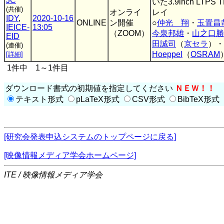
JC
いた3.9inch LT
(共催)
オンライ
レイ
IDY
,
2020-10-16
ONLINE
ン開催
○
仲光 翔
・
玉置昌
IEICE-
13:05
（ZOOM）
今泉邦雄
・
山之口勝
EID
田誠司
（
京セラ
）・
(連催)
Hoeppel
（
OSRAM
[詳細]
1件中 1～1件目
ダウンロード書式の初期値を指定してください
ＮＥＷ！！
テキスト形式
pLaTeX形式
CSV形式
BibTeX形式
[研究会発表申込システムのトップページに戻る]
[映像情報メディア学会ホームページ]
ITE / 映像情報メディア学会