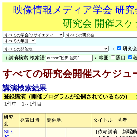
映像情報メディア学会 研
研究会 開催ス
（
研究会
（
講演検索
検索語:
/ 範囲:
題目
すべての研究会開催スケジュ
講演検索結果
登録講演（開催プログラムが公開されているもの）
1件中 1～1件目
研究
発表日時
開催地
タイトル・著者
会
SID-
［依頼講演］新駆動