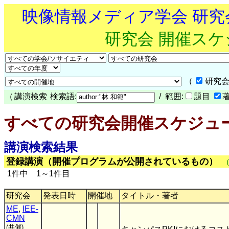
映像情報メディア学会 研
研究会 開催ス
（
研究会
（
講演検索
検索語:
/ 範囲:
題目
すべての研究会開催スケジュ
講演検索結果
登録講演（開催プログラムが公開されているもの）
1件中 1～1件目
研究会
発表日時
開催地
タイトル・著者
ME
,
IEE-
CMN
(共催)