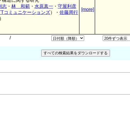
ト構造に関する研究
剛志
・
林 和範
・
水原真一
・
守屋利彦
[more]
TTコミュニケーションズ
）・
佐藤周行
）
/