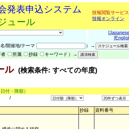
究会発表申込システム
技報閲覧サービス
技報オンライン
ケジュール
[Japanese
[Englis
名/開催地/テーマ
）→
著者
所属
抄録
キーワード
）→
ール
(検索条件: すべての年度)
（日付・降順）
/
抄録
資料番号