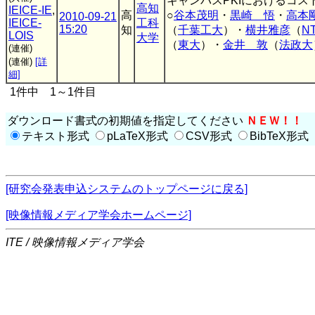
キャンパスPKIにおけるコス
高知
IEICE-IE
,
高
○
谷本茂明
・
黒崎 悟
・
高本
2010-09-21
IEICE-
工科
15:20
知
（
千葉工大
）・
横井雅彦
（
N
LOIS
大学
（
東大
）・
金井 敦
（
法政大
(連催)
(連催)
[詳
細]
1件中 1～1件目
ダウンロード書式の初期値を指定してください
ＮＥＷ！！
テキスト形式
pLaTeX形式
CSV形式
BibTeX形式
[研究会発表申込システムのトップページに戻る]
[映像情報メディア学会ホームページ]
ITE / 映像情報メディア学会