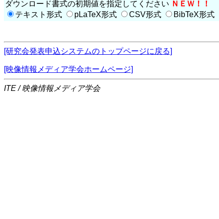
ダウンロード書式の初期値を指定してください
ＮＥＷ！！
テキスト形式
pLaTeX形式
CSV形式
BibTeX形式
[研究会発表申込システムのトップページに戻る]
[映像情報メディア学会ホームページ]
ITE / 映像情報メディア学会