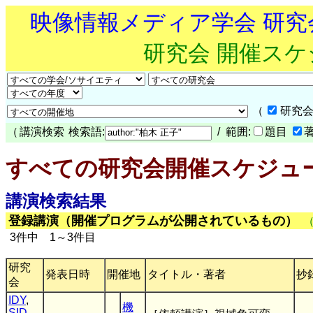
映像情報メディア学会 研
研究会 開催ス
（
研究会
（
講演検索
検索語:
/ 範囲:
題目
すべての研究会開催スケジュ
講演検索結果
登録講演（開催プログラムが公開されているもの）
3件中 1～3件目
研究
発表日時
開催地
タイトル・著者
抄
会
IDY
,
機
SID-