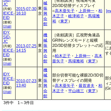
［依頼講演］視域角可変
械
JC
2D/3D切替ディスプレイ
東
振
2015-07-30
(共催)
○
高木亜矢子
・
上原伸一
・
柏
[m
IEICE-
16:10
京
興
木正子
・
岐津裕子
・
馬場雅
EID
会
裕
（
東芝
）
(連催)
館
[詳細]
IDY
,
機
［依頼講演］広視野角液晶
SID-
械
GRINレンズモードと縦横
JC
屈
東
振
2D/3D切替タブレットへの応
2013-07-25
(共催)
に
IEICE-
14:15
京
興
用
す
EID
会
○
柏木正子
・
上原伸一
・
高木
(連催)
館
亜矢子
・
馬場雅裕
（
東芝
）
[詳細]
機
IDY
,
械
部分切替可能な裸眼2D/3D切
部
IEICE-
東
振
替ディスプレイの開発
2010-07-23
EID
ィ
13:40
京
興
○
高木亜矢子
・
最首達夫
・
柏
(連催)
(Gr
会
木正子
・
平山雄三
（
東芝
）
[詳細]
館
3件中 1～3件目