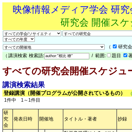
映像情報メディア学会 研
研究会 開催ス
（
研究会
（
講演検索
検索語:
/ 範囲:
題目
すべての研究会開催スケジュ
講演検索結果
登録講演（開催プログラムが公開されているもの）
1件中 1～1件目
研
究
発表日時
開催地
タイトル・著者
抄録
会