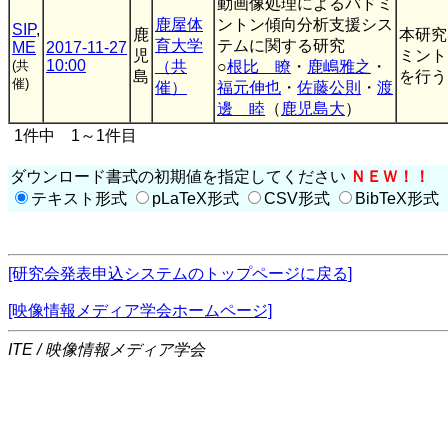
動画像処理によるバドミ
鹿屋体
ントン傾向分析支援シス
SIP
,
鹿
本研究
育大学
テムに関する研究
ME
2017-11-27
児
ミント
10:00
(共
（共
○
根比 瞭
・
鹿嶋雅之
・
島
を行う
催)
催）
福元伸也
・
佐藤公則
・
渡
邊 睦
（
鹿児島大
）
1件中 1～1件目
ダウンロード書式の初期値を指定してください
ＮＥＷ！！
テキスト形式
pLaTeX形式
CSV形式
BibTeX形式
[研究会発表申込システムのトップページに戻る]
[映像情報メディア学会ホームページ]
ITE / 映像情報メディア学会