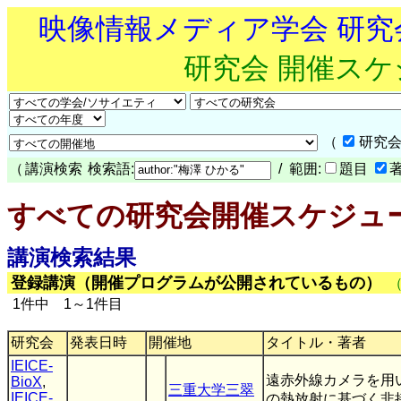
映像情報メディア学会 研
研究会 開催ス
（
研究会
（
講演検索
検索語:
/ 範囲:
題目
すべての研究会開催スケジュ
講演検索結果
登録講演（開催プログラムが公開されているもの）
1件中 1～1件目
研究会
発表日時
開催地
タイトル・著者
IEICE-
遠赤外線カメラを用
BioX
,
三重大学三翠
IEICE-
の熱放射に基づく非