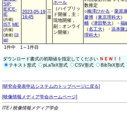
ホール
SIP
,
数推定
（ハイブリッ
IEICE-
三
○
梅澤ひかる
・
栗原
2023-05-19
IE
ド開催，主：
16:45
重
慶博
（
東京理科大
）
(共催)
現地開催，
輔
（
津田塾大
）・
福
IST
,
ME
副：オンライ
（
名工大
）・
浜本隆
(共催)
ン開催）
理科大
）
(連催)
[詳
細]
1件中 1～1件目
ダウンロード書式の初期値を指定してください
ＮＥＷ！！
テキスト形式
pLaTeX形式
CSV形式
BibTeX形式
[研究会発表申込システムのトップページに戻る]
[映像情報メディア学会ホームページ]
ITE / 映像情報メディア学会