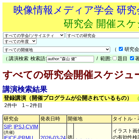
映像情報メディア学会 研
研究会 開催ス
（
研究会
（
講演検索
検索語:
/ 範囲:
題目
すべての研究会開催スケジュ
講演検索結果
登録講演（開催プログラムが公開されているもの）
2件中 1～2件目
研究会
発表日時
開催地
タイトル・
SIP
,
IPSJ-CVIM
イラスト画
(共催)
徳
の有効性検
IEICE-PRMU
,
2026-03-24