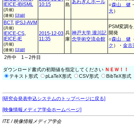
あわぎんホール
IEICE-IBISML
10:15
島
○
森山 健
(共催)
大
）
(連催)
[詳細]
BCT
,
IPSJ-AVM
PSM変調
(共催)
兵
神戸大学 瀧川記
開発
IEICE-CS
,
2015-12-03
IEICE-IE
11:35
庫
念学術交流会館
○
森山 健
(共催)
ク
）・
金古
(連催)
[詳細]
2件中 1～2件目
ダウンロード書式の初期値を指定してください
ＮＥＷ！！
テキスト形式
pLaTeX形式
CSV形式
BibTeX形式
[研究会発表申込システムのトップページに戻る]
[映像情報メディア学会ホームページ]
ITE / 映像情報メディア学会