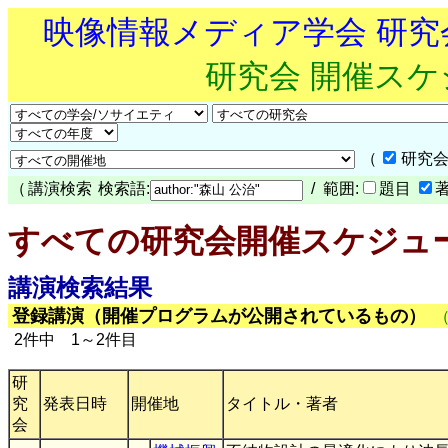
映像情報メディア学会 研
研究会 開催ス
（
研究会
（
講演検索
検索語:
/ 範囲:
題目
すべての研究会開催スケジュ
講演検索結果
登録講演（開催プログラムが公開されているもの）
2件中 1～2件目
研
究
発表日時
開催地
タイトル・著者
会