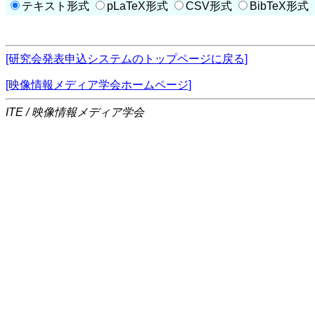
テキスト形式
pLaTeX形式
CSV形式
BibTeX形式
[研究会発表申込システムのトップページに戻る]
[映像情報メディア学会ホームページ]
ITE / 映像情報メディア学会