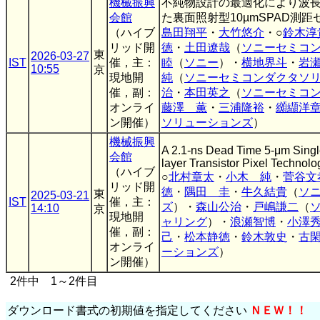
機械振興
不純物設計の最適化により波長94
会館
た裏面照射型10µmSPAD測距
（ハイブ
島田翔平
・
大竹悠介
・○
鈴木淳
リッド開
徳
・
土田遼哉
（
ソニーセミコ
東
2026-03-27
IST
催，主：
睦
（
ソニー
）・
横地界斗
・
岩
10:55
京
現地開
純
（
ソニーセミコンダクタソ
催，副：
治
・
本田英之
（
ソニーセミコ
オンライ
藤澤 薫
・
三浦隆裕
・
纐纈洋
ン開催）
ソリューションズ
）
機械振興
A 2.1-ns Dead Time 5-μm Singl
会館
layer Transistor Pixel Technolo
（ハイブ
○
北村章太
・
小木 純
・
菅谷文
リッド開
徳
・
隅田 圭
・
牛久結貴
（
ソ
東
2025-03-21
IST
催，主：
ズ
）・
森山公治
・
戸嶋謙二
（
14:10
京
現地開
ャリング
）・
浪瀬智博
・
小澤
催，副：
己
・
松本静徳
・
鈴木敦史
・
古
オンライ
ーションズ
）
ン開催）
2件中 1～2件目
ダウンロード書式の初期値を指定してください
ＮＥＷ！！