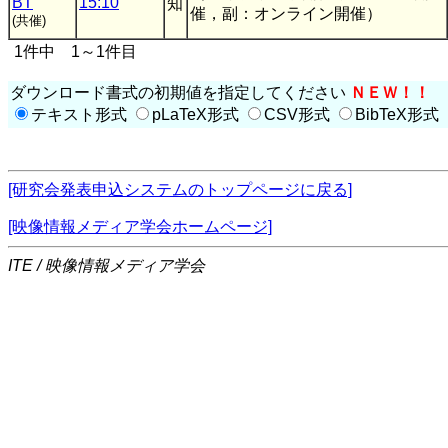
BT
15:10
知
催，副：オンライン開催）
(共催)
1件中 1～1件目
ダウンロード書式の初期値を指定してください
ＮＥＷ！！
テキスト形式
pLaTeX形式
CSV形式
BibTeX形式
[研究会発表申込システムのトップページに戻る]
[映像情報メディア学会ホームページ]
ITE / 映像情報メディア学会