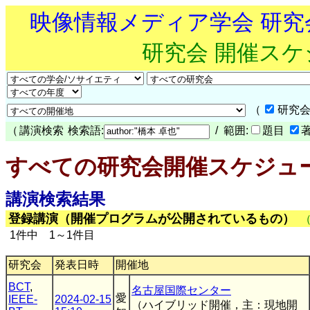
映像情報メディア学会 研
研究会 開催ス
（
研究会
（
講演検索
検索語:
/ 範囲:
題目
すべての研究会開催スケジュ
講演検索結果
登録講演（開催プログラムが公開されているもの）
1件中 1～1件目
研究会
発表日時
開催地
BCT
,
名古屋国際センター
愛
IEEE-
2024-02-15
（ハイブリッド開催，主：現地開