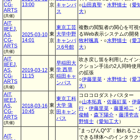
CG-
13:00
京
キャンバ
○
山田真聖
・
水野慎士
（
愛
ARTS
ス
大
）
(共催)
AIT
,
東京工芸
複数の閲覧者の関心を可視
IIEEJ
,
東
大学中野
るWeb表示システムの開発
AS
,
2025-03-10
CG-
14:01
京
キャンバ
牧村颯真
・○
水野慎士
（
愛
ARTS
ス6号館
大
）
(共催)
AIT
,
吹き戻し笛を利用したイン
早稲田大
IIEEJ
,
クション手法の2人同時使
東
学 西早
AS
,
2019-03-12
の拡張
CG-
11:15
京
稲田キャ
○
伊藤里菜
・
水野慎士
（
愛
ARTS
ンパス
大
）
(共催)
AIT
,
コロコロダストバスター
東京工科
IIEEJ
,
○
山本拓真
・
佐藤紅葉
・
伊
東
大学 蒲
AS
,
2018-03-16
行
・
伊藤里菜
・
藤重裕二
・
CG-
10:45
京
田キャン
俊輔
・
森下陽介
・
藤澤壱吉
ARTS
パス
野慎士
（
愛知工大
）
(共催)
"まっぴんQ^3"：触れるこ
AIT
,
できる球体へのインタラク