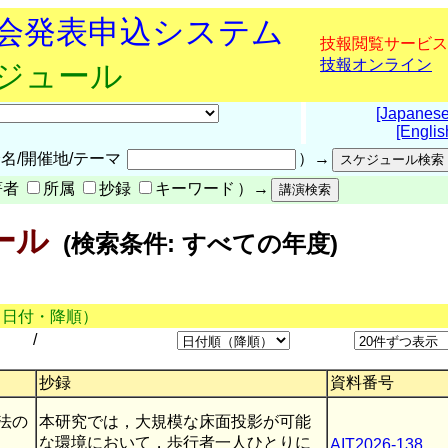
究会発表申込システム
技報閲覧サービス
技報オンライン
ケジュール
[Japanese
[Englis
名/開催地/テーマ
）→
著者
所属
抄録
キーワード
）→
ール
(検索条件: すべての年度)
（日付・降順）
/
抄録
資料番号
法の
本研究では，大規模な床面投影が可能
な環境において，歩行者一人ひとりに
AIT2026-138