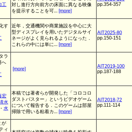
pp.354-357
知工
対し進行方向前方の床面に異なる映像
を提示することを可...
[more]
化す
近年，交通機関や商業施設を中心に大
型ディスプレイを用いたデジタルサイ
AIT2025-80
pp.150-151
工
ネージがよく見られるようになった．
これらの中には単に...
[more]
タラ
用へ
AIT2019-100
[more]
pp.187-188
工
本稿では著者らが開発した「コロコロ
藤宏
ダストバスター」というビデオゲーム
AIT2018-72
清水
pp.111-114
について報告する．このゲームは部屋
・
水
掃除で用いる粘着カ...
[more]
とが
ティ