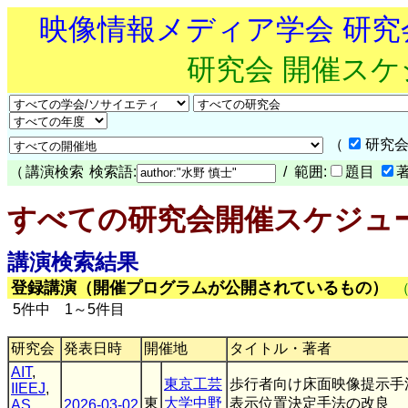
映像情報メディア学会 研
研究会 開催ス
（
研究会
（
講演検索
検索語:
/ 範囲:
題目
すべての研究会開催スケジュ
講演検索結果
登録講演（開催プログラムが公開されているもの）
5件中 1～5件目
研究会
発表日時
開催地
タイトル・著者
AIT
,
東京工芸
歩行者向け床面映像提示手
IIEEJ
,
東
大学中野
表示位置決定手法の改良
AS
,
2026-03-02