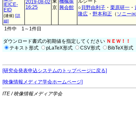
東
機械振
ルシート
2019-08-02
IEICE-
16:25
京
興会館
○
貝野由利子
・
栗原研一
・
EID
隆広
・
野本和正
（
ソニー㈱
(連催)
[詳
細]
1件中 1～1件目
ダウンロード書式の初期値を指定してください
ＮＥＷ！！
テキスト形式
pLaTeX形式
CSV形式
BibTeX形式
[研究会発表申込システムのトップページに戻る]
[映像情報メディア学会ホームページ]
ITE / 映像情報メディア学会