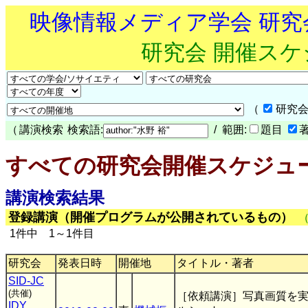
映像情報メディア学会 研
研究会 開催ス
（
研究会
（
講演検索
検索語:
/ 範囲:
題目
すべての研究会開催スケジュ
講演検索結果
登録講演（開催プログラムが公開されているもの）
1件中 1～1件目
研究会
発表日時
開催地
タイトル・著者
SID-JC
(共催)
［依頼講演］写真画質を
IDY
,