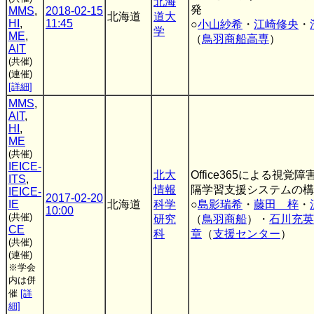
北海
発
MMS
,
2018-02-15
北海道
道大
HI
,
11:45
○
小山紗希
・
江崎修央
・
学
ME
,
（
鳥羽商船高専
）
AIT
(共催)
(連催)
[詳細]
MMS
,
AIT
,
HI
,
ME
(共催)
IEICE-
北大
Office365による視覚
ITS
,
情報
隔学習支援システムの構
IEICE-
2017-02-20
IE
北海道
科学
○
島影瑞希
・
藤田 梓
・
10:00
(共催)
研究
（
鳥羽商船
）・
石川充英
CE
科
章
（
支援センター
）
(共催)
(連催)
※学会
内は併
催
[詳
細]