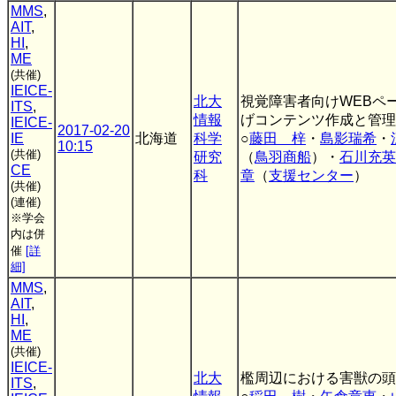
MMS
,
AIT
,
HI
,
ME
(共催)
IEICE-
北大
視覚障害者向けWEBペ
ITS
,
情報
げコンテンツ作成と管理
IEICE-
2017-02-20
IE
北海道
科学
○
藤田 梓
・
島影瑞希
・
10:15
(共催)
研究
（
鳥羽商船
）・
石川充英
CE
科
章
（
支援センター
）
(共催)
(連催)
※学会
内は併
催
[詳
細]
MMS
,
AIT
,
HI
,
ME
(共催)
IEICE-
北大
檻周辺における害獣の頭
ITS
,