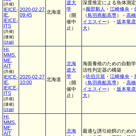
道大
深度推定による魚体測定
(共催)
学
○
服部魁人
・
江崎修央
・
IEICE-
2020-02-27
北海道
IE
,
09:45
（開
（
鳥羽商船高専
）・
高橋
IEICE-
催中
イエスイー
）・
坂本竜彦
ITS
止）
大
）
(共催)
(連催)
[詳細]
HI
,
MMS
,
ME
,
北海
海面養殖のための自動学
AIT
道大
活性判定器の構築
(共催)
学
○
佐伯元規
・
江崎修央
・
IEICE-
2020-02-27
北海道
IE
,
10:00
（開
（
鳥羽商船高専
）・
高橋
IEICE-
催中
イエスイー
）・
坂本竜彦
ITS
止）
大
）
(共催)
(連催)
[詳細]
HI
,
MMS
,
ME
,
北海
最適な誘引給餌のための
AIT