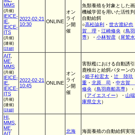
MMS
魚類養殖を対象とした画
(共催)
オン
機械学習を用いた活性判
IEICE-
ライ
自動給餌
2022-02-21
IE
,
ONLINE
10:30
ン開
○
高松諭利
・
世古渡紀也
IEICE-
催
賀 理
・
江崎修央
（
鳥羽
ITS
専
）・
小林智彦
（
尾鷲水
(共催)
(連催)
[詳細]
AIT
,
ME
,
害獣檻における自動誘引
MMS
鹿検出と給餌パターンの
(共催)
オン
○
姫子松宏太
・
辻 陸玖
IEICE-
ライ
2022-02-21
重
・
北原 司
・
中古賀 
IE
,
ONLINE
10:45
ン開
IEICE-
修央
（
鳥羽商船高専
）・
催
ITS
（
アイエスイー
）・
山端
(共催)
庫県立大
）
(連催)
[詳細]
HI
,
MMS
,
ME
,
北海
海面養殖の自動給餌実現
AIT