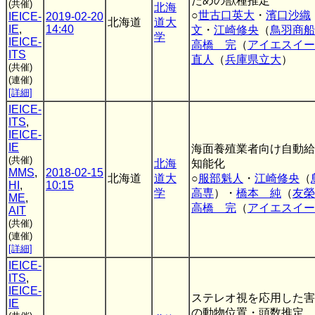
ための獣種推定
(共催)
北海
○
世古口英大
・
濱口沙織
IEICE-
2019-02-20
北海道
道大
IE
,
14:40
文
・
江崎修央
（
鳥羽商船
学
IEICE-
高橋 完
（
アイエスイー
ITS
直人
（
兵庫県立大
）
(共催)
(連催)
[詳細]
IEICE-
ITS
,
IEICE-
IE
海面養殖業者向け自動給
(共催)
北海
知能化
MMS
,
2018-02-15
北海道
道大
○
服部魁人
・
江崎修央
（
HI
,
10:15
学
高専
）・
橋本 純
（
友榮
ME
,
高橋 完
（
アイエスイー
AIT
(共催)
(連催)
[詳細]
IEICE-
ITS
,
IEICE-
ステレオ視を応用した害
IE
の動物位置・頭数推定