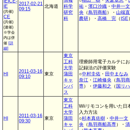
情報
○
稲田 樹
・
矢倉章恵
・
IEICE-
2017-02-21
IE
北海道
科学
祐
・
濱口沙織
・
中井一文
09:15
(共催)
研究
央
（
鳥羽商船
）・
山端直
CE
科
農研
）・
高橋 完
（
ISE
(共催)
(連催)
※学会
内は併
催
[詳
細]
東京
工科
理療師用電子カルテにお
大学
記録法の評価実験
2011-03-16
HI
東京
蒲田
○
中村圭佑
・
田中まなみ
09:10
キャ
奈江
・
江崎修央
（
鳥羽商
ンパ
専
）・
伊藤和之
（
国リハ
ス
東京
工科
Wiiリモコンを用いた日
大学
入力方法
2011-03-16
HI
東京
蒲田
○
杉本真佐樹
・
中井一文
09:30
キャ
央
（
鳥羽商船高専
）・
清