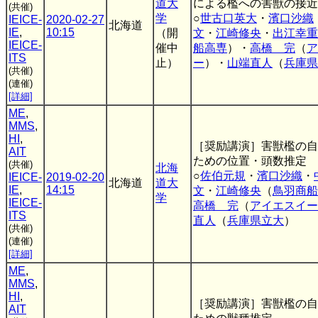
道大
による檻への害獣の接近
(共催)
学
○
世古口英大
・
濱口沙織
IEICE-
2020-02-27
北海道
IE
,
10:15
（開
文
・
江崎修央
・
出江幸重
IEICE-
催中
船高専
）・
高橋 完
（
ア
ITS
止）
ー
）・
山端直人
（
兵庫県
(共催)
(連催)
[詳細]
ME
,
MMS
,
HI
,
［奨励講演］害獣檻の自
AIT
ための位置・頭数推定
(共催)
北海
○
佐伯元規
・
濱口沙織
・
IEICE-
2019-02-20
北海道
道大
IE
,
14:15
文
・
江崎修央
（
鳥羽商船
学
IEICE-
高橋 完
（
アイエスイー
ITS
直人
（
兵庫県立大
）
(共催)
(連催)
[詳細]
ME
,
MMS
,
HI
,
［奨励講演］害獣檻の自
AIT