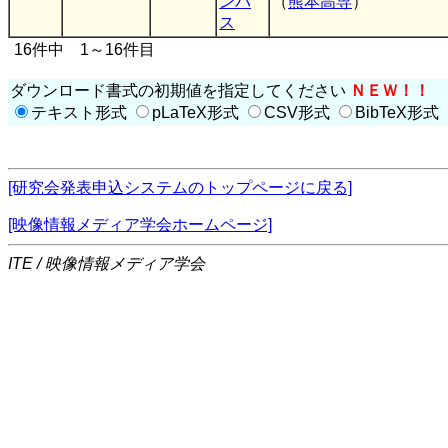
ンパ
（
熊本高専
）
ス
16件中 1～16件目
ダウンロード書式の初期値を指定してください
ＮＥＷ！！
テキスト形式
pLaTeX形式
CSV形式
BibTeX形式
[研究会発表申込システムのトップページに戻る]
[映像情報メディア学会ホームページ]
ITE / 映像情報メディア学会