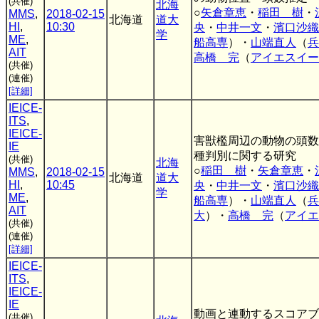
(共催)
北海
○
矢倉章恵
・
稲田 樹
・
MMS
,
2018-02-15
北海道
道大
HI
,
10:30
央
・
中井一文
・
濱口沙織
学
ME
,
船高専
）・
山端直人
（
兵
AIT
高橋 完
（
アイエスイー
(共催)
(連催)
[詳細]
IEICE-
ITS
,
IEICE-
害獣檻周辺の動物の頭数
IE
種判別に関する研究
(共催)
北海
○
稲田 樹
・
矢倉章恵
・
MMS
,
2018-02-15
北海道
道大
HI
,
10:45
央
・
中井一文
・
濱口沙織
学
ME
,
船高専
）・
山端直人
（
兵
AIT
大
）・
高橋 完
（
アイエ
(共催)
(連催)
[詳細]
IEICE-
ITS
,
IEICE-
IE
動画と連動するスコアブ
(共催)