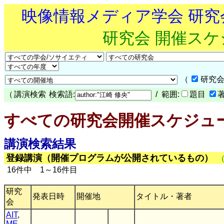
映像情報メディア学会 研
研究会 開催ス
（
研究会
（
講演検索
検索語:
/ 範囲:
題目
すべての研究会開催スケジュ
講演検索結果
登録講演（開催プログラムが公開されているもの）
16件中 1～16件目
研究
発表日時
開催地
タイトル・著者
会
AIT
,
ME
,