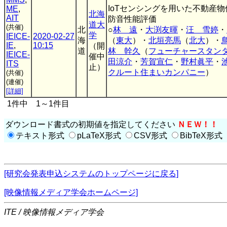
IoTセンシングを用いた不動産
ME
,
北海
AIT
防音性能評価
道大
(共催)
北
○
林 遠
・
大渕友暉
・
汪 雪婷
・
学
IEICE-
2020-02-27
海
（
東大
）・
北垣亮馬
（
北大
）・
IE
,
10:15
（開
道
林 幹久
（
フューチャースタン
IEICE-
催中
田涼介
・
芳賀宣仁
・
野村眞平
・
ITS
止）
クルート住まいカンパニー
）
(共催)
(連催)
[詳細]
1件中 1～1件目
ダウンロード書式の初期値を指定してください
ＮＥＷ！！
テキスト形式
pLaTeX形式
CSV形式
BibTeX形式
[研究会発表申込システムのトップページに戻る]
[映像情報メディア学会ホームページ]
ITE / 映像情報メディア学会