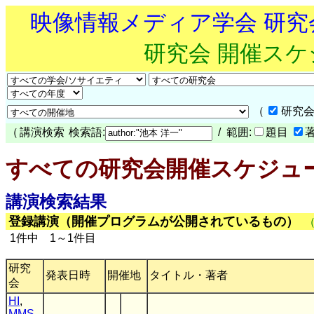
映像情報メディア学会 研
研究会 開催ス
（
研究会
（
講演検索
検索語:
/ 範囲:
題目
すべての研究会開催スケジュ
講演検索結果
登録講演（開催プログラムが公開されているもの）
1件中 1～1件目
研究
発表日時
開催地
タイトル・著者
会
HI
,
MMS
,