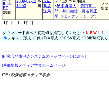
広
Ｋ広
ント型FEDの開発
2009-02-12
ラッ
IEEE-
15:50
島
島放
○
波多野靖人
・
貴田真二
BT
型エ
送局
郎
・
井口如信
・
長谷川正
(共催)
平
（
FEテクノロジーズ
）
1件中 1～1件目
ダウンロード書式の初期値を指定してください
ＮＥＷ！！
テキスト形式
pLaTeX形式
CSV形式
BibTeX形式
[研究会発表申込システムのトップページに戻る]
[映像情報メディア学会ホームページ]
ITE / 映像情報メディア学会