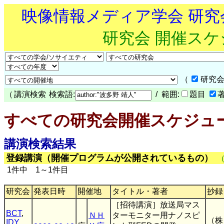
映像情報メディア学会 研
研究会 開催ス
（
研究会
（
講演検索
検索語:
/ 範囲:
題目
すべての研究会開催スケジュ
講演検索結果
登録講演（開催プログラムが公開されているもの）
1件中 1～1件目
研究会
発表日時
開催地
タイトル・著者
抄録
［招待講演］放送局マス
BCT
,
ＮＨ
ターモニター用ナノスピ
（株
IDY
,