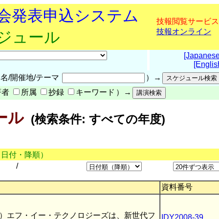
究会発表申込システム
技報閲覧サービス
技報オンライン
ケジュール
[Japanese
[Englis
名/開催地/テーマ
）→
著者
所属
抄録
キーワード
）→
ール
(検索条件: すべての年度)
（日付・降順）
/
資料番号
）エフ・イー・テクノロジーズは、新世代フ
IDY2008-39