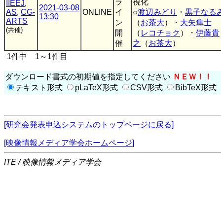
ラ
視化
IIEEJ
,
2021-03-08
AS
,
CG-
ONLINE
イ
○
渡辺みどり
・
黒子なる
13:30
ARTS
ン
（
お茶大
）・
大矢隼士
(共催)
開
（
レコチョク
）・
伊藤貴
催
之
（
お茶大
）
1件中 1～1件目
ダウンロード書式の初期値を指定してください
ＮＥＷ！！
テキスト形式
pLaTeX形式
CSV形式
BibTeX形式
[研究会発表申込システムのトップページに戻る]
[映像情報メディア学会ホームページ]
ITE / 映像情報メディア学会