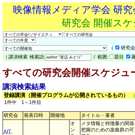
映像情報メディア学会 研
研究会 開催ス
（
研究会
（
講演検索
検索語:
/ 範囲:
題目
すべての研究会開催スケジュ
講演検索結果
登録講演（開催プログラムが公開されているもの）
1件中 1～1件目
研究会
発表日時
開催地
タイトル・著者
オ
メタ情報と特徴量の関係
ン
把握のための楽曲群の可
AIT
,