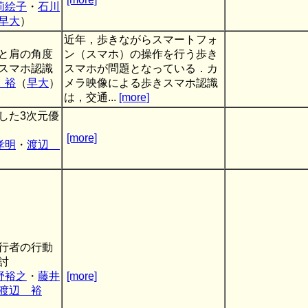
莉絵子
・
石川
早大
）
近年，歩きながらスマートフォ
と肩の角度
ン（スマホ）の操作を行う歩き
スマホ認識
スマホが問題となっている．カ
 裕
（
早大
）
メラ映像による歩きスマホ認識
は，交通...
[more]
した3次元優
[more]
孝明
・
渡辺
行者の行動
討
野裕之
・
藤井
[more]
渡辺 裕