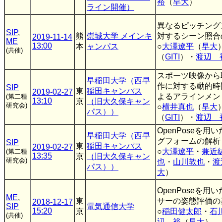
裕
（
早大
）
ライン開催）
異なるピッチング
SIP
,
熊
崇城大学 メインキ
対するシーン照合
2019-11-14
ME
13:00
本
ャンパス
○
大澤遼平
（
早大
(共催)
（
GITI
）・
渡辺 
スポーツ映像から
早稲田大学（西早
作に対する動的時
SIP
東
稲田キャンパス
2019-02-27
よるアラインメン
(第二種
13:10
京
（旧大久保キャン
研究会)
○
横井真也
（
早大
パス））
（
GITI
）・
渡辺 
OpenPoseを用
早稲田大学（西早
グフォームの解析
SIP
東
稲田キャンパス
2019-02-27
○
大澤遼平
・
兼近
(第二種
13:35
京
（旧大久保キャン
研究会)
也
・
山川敦也
・
渡
パス））
大
）
OpenPoseを用
ME
,
東
サーの姿態評価の
2018-12-17
SIP
電気通信大学
15:20
京
○
稲田健太郎
・
石
(共催)
辺 裕
（
早大
）