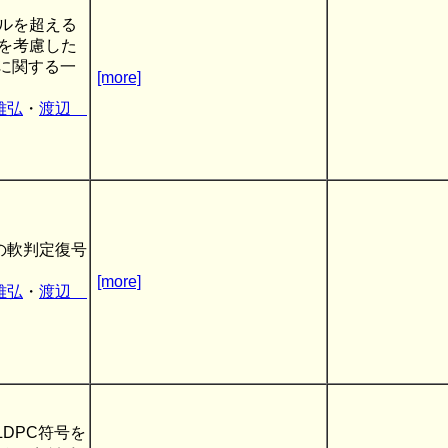
ルを超える
を考慮した
術に関する一
[more]
雅弘
・
渡辺
めの軟判定復号
[more]
雅弘
・
渡辺
le LDPC符号を