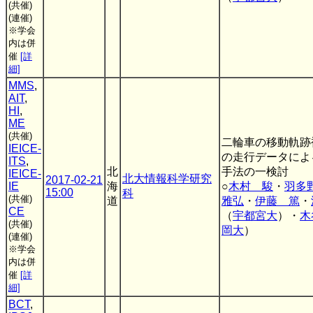
(共催)
(連催)
※学会
内は併
催
[詳
細]
MMS
,
AIT
,
HI
,
ME
(共催)
二輪車の移動軌跡
IEICE-
の走行データによ
ITS
,
北
手法の一検討
IEICE-
北大情報科学研究
2017-02-21
IE
海
○
木村 駿
・
羽多
15:00
科
(共催)
道
雅弘
・
伊藤 篤
・
CE
（
宇都宮大
）・
木
(共催)
岡大
）
(連催)
※学会
内は併
催
[詳
細]
BCT
,