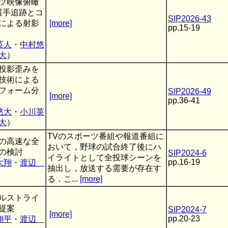
ツ映像俯瞰
選手追跡とコ
SIP2026-43
による射影
[more]
pp.15-19
～
英人
・
中村悠
大
）
投影歪みを
技術による
フォーム分
SIP2026-49
[more]
pp.36-41
悠大
・
小川英
大
）
TVのスポーツ番組や報道番組に
の高速な全
おいて，野球の試合終了後にハ
の検討
SIP2024-6
イライトとして全投球シーンを
pp.16-19
大翔
・
渡辺
抽出し，放送する需要が存在す
る．こ...
[more]
ルストライ
提案
SIP2024-7
[more]
pp.20-23
翔平
・
渡辺