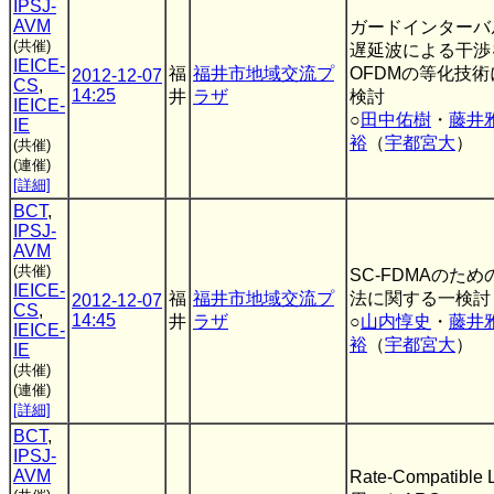
IPSJ-
AVM
ガードインターバ
(共催)
遅延波による干渉
IEICE-
福
福井市地域交流プ
OFDMの等化技
2012-12-07
CS
,
14:25
井
ラザ
検討
IEICE-
○
田中佑樹
・
藤井
IE
裕
（
宇都宮大
）
(共催)
(連催)
[詳細]
BCT
,
IPSJ-
AVM
(共催)
SC-FDMAのた
IEICE-
福
福井市地域交流プ
法に関する一検討
2012-12-07
CS
,
14:45
井
ラザ
○
山内惇史
・
藤井
IEICE-
裕
（
宇都宮大
）
IE
(共催)
(連催)
[詳細]
BCT
,
IPSJ-
AVM
Rate-Compatib