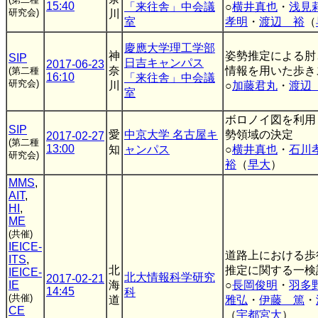
15:40
「来往舎」中会議
○
横井真也
・
浅見
研究会)
川
室
孝明
・
渡辺 裕
（
慶應大学理工学部
神
姿勢推定による肘
SIP
日吉キャンパス
2017-06-23
奈
情報を用いた歩き
(第二種
16:10
「来往舎」中会議
研究会)
川
○
加藤君丸
・
渡辺
室
ボロノイ図を利用
SIP
愛
中京大学 名古屋キ
勢領域の決定
2017-02-27
(第二種
13:00
知
ャンパス
○
横井真也
・
石川
研究会)
裕
（
早大
）
MMS
,
AIT
,
HI
,
ME
(共催)
IEICE-
道路上における歩
ITS
,
北
推定に関する一検
IEICE-
北大情報科学研究
2017-02-21
IE
海
○
長岡俊明
・
羽多
14:45
科
(共催)
道
雅弘
・
伊藤 篤
・
CE
（
宇都宮大
）