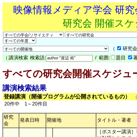
映像情報メディア学会 研
研究会 開催ス
（
研究会
（
講演検索
検索語:
/ 範囲:
題目
すべての研究会開催スケジュ
講演検索結果
登録講演（開催プログラムが公開されているもの）
20件中 1～20件目
研究
発表日時
開催地
タイトル・著者
会
［ポスター講演］