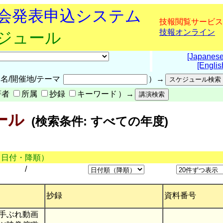
究会発表申込システム
技報閲覧サービス
技報オンライン
ケジュール
[Japanese
[Englis
名/開催地/テーマ
）→
著者
所属
抄録
キーワード
）→
ール
(検索条件: すべての年度)
（日付・降順）
/
抄録
資料番号
手ぶれ動画