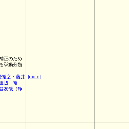
補正のため
る挙動分類
野裕之
・
藤井
[more]
渡辺 裕
谷友哉
（
静