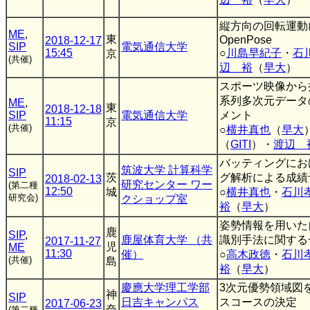
縦方向の回転運動
ME
,
東
OpenPose
2018-12-17
SIP
電気通信大学
15:45
○
川島早紀子
・
石
京
(共催)
辺 裕
（
早大
）
スポーツ映像から
系列多次元データ
ME
,
東
2018-12-18
SIP
電気通信大学
メント
11:15
京
(共催)
○
横井真也
（
早大
（
GITI
）・
渡辺 
バッティングにお
筑波大学 計算科学
SIP
茨
グ解析による成績
2018-02-13
研究センター ワー
(第二種
12:50
城
○
横井真也
・
石川
研究会)
クショップ室
裕
（
早大
）
姿勢情報を用いた
鹿
SIP
,
鹿屋体育大学 （共
識別手法に関する
2017-11-27
児
ME
11:30
催）
○
高木政徳
・
石川
(共催)
島
裕
（
早大
）
慶應大学理工学部
3次元優勢領域図
神
SIP
日吉キャンパス
スコースの決定
2017-06-23
奈
(第二種