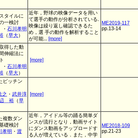
近年，野球の映像データを用い
スタイルに
て選手の動作が分析されている.
の一検討
ME2019-117
映像は繰り返し確認できるた
pp.13-14
）・
石川孝明
め，選 手の動作を解析すること
裕
（
早大
）
が可能...
[more]
取得した動
間伸縮法に
ト
[more]
）・
石川孝明
裕
（
早大
）
いたピッチン
紘之
・
武井淳
[more]
辺 裕
（
早
近年，アイドル等の踊る簡単ダ
いた複数ダン
ンスが流行となり，動画サイト
基礎検討
ME2018-109
にダンス動画をアップロードす
pp.21-23
川孝明
・
渡
る人が増えている．また，中学