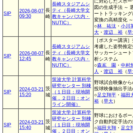
に対応したスポー
長崎スタジアムシ
図の生成手法 ～ 
長
ティ（長崎大学文
2026-08-07
SIP
ートトラッキング
09:30
崎
教キャンパス内・
変換の高精度化 
NUTIC）
○
林 祐汰
・
小川
大
・
渡辺 裕
（
早
［ポスター講演］
長崎スタジアムシ
考慮した姿勢推定
長
ティ（長崎大学文
サッカーシュート
2026-08-07
SIP
12:45
崎
教キャンパス内・
析システム
NUTIC）
○
森嶌 園
・
中村
人
・
渡辺 裕
（
早
筑波大学 計算科学
野球試合映像から
研究センター 別棟
茨
投球映像抽出手法
2024-03-21
SIP
（１日目：現地開
15:20
城
○
足立翔平
・
福田
催，２日目：オン
裕
（
早大
）
ライン開催）
筑波大学 計算科学
野球におけるボー
研究センター 別棟
茨
ク自動判定手法の
2024-03-21
SIP
（１日目：現地開
15:40
城
○
福田大翔
・
足立
催，２日目：オン