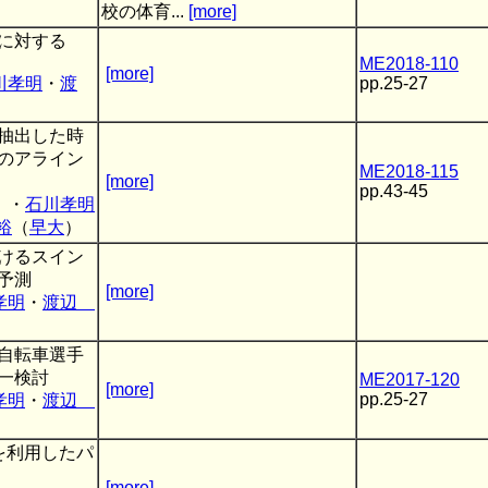
校の体育...
[more]
に対する
ME2018-110
[more]
川孝明
・
渡
pp.25-27
抽出した時
のアライン
ME2018-115
[more]
pp.43-45
）・
石川孝明
裕
（
早大
）
けるスイン
予測
[more]
孝明
・
渡辺
自転車選手
一検討
ME2017-120
[more]
pp.25-27
孝明
・
渡辺
を利用したパ
[more]