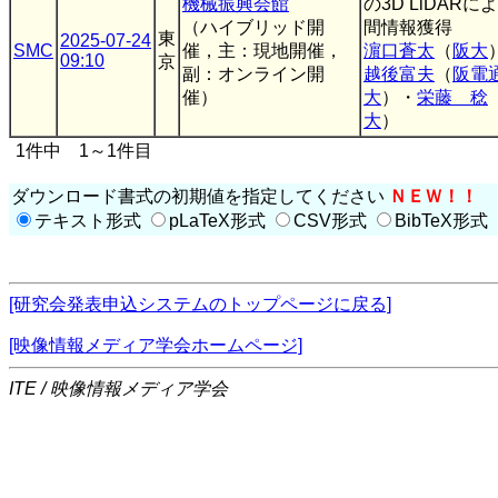
機械振興会館
の3D LiDARに
（ハイブリッド開
間情報獲得
東
2025-07-24
SMC
催，主：現地開催，
濵口蒼太
（
阪大
09:10
京
副：オンライン開
越後富夫
（
阪電
催）
大
）・
栄藤 稔
大
）
1件中 1～1件目
ダウンロード書式の初期値を指定してください
ＮＥＷ！！
テキスト形式
pLaTeX形式
CSV形式
BibTeX形式
[研究会発表申込システムのトップページに戻る]
[映像情報メディア学会ホームページ]
ITE / 映像情報メディア学会