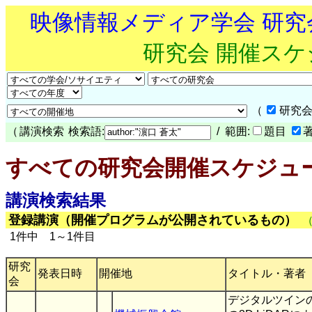
映像情報メディア学会 研
研究会 開催ス
（
研究会
（
講演検索
検索語:
/ 範囲:
題目
すべての研究会開催スケジュ
講演検索結果
登録講演（開催プログラムが公開されているもの）
1件中 1～1件目
研究
発表日時
開催地
タイトル・著者
会
デジタルツイン