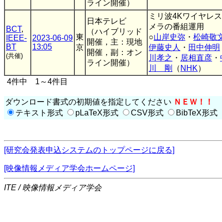
ライン開催）
ミリ波4Kワイヤレ
日本テレビ
メラの番組運用
BCT
,
（ハイブリッド
東
○
山岸史弥
・
松崎敬
IEEE-
2023-06-09
開催，主：現地
BT
13:05
京
伊藤史人
・
田中伸明
開催，副：オン
(共催)
川孝之
・
居相直彦
・
ライン開催）
川 剛
（
NHK
）
4件中 1～4件目
ダウンロード書式の初期値を指定してください
ＮＥＷ！！
テキスト形式
pLaTeX形式
CSV形式
BibTeX形式
[研究会発表申込システムのトップページに戻る]
[映像情報メディア学会ホームページ]
ITE / 映像情報メディア学会