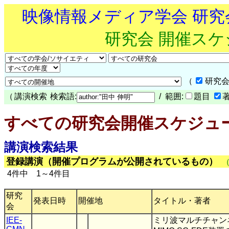
映像情報メディア学会 研
研究会 開催ス
（
研究会
（
講演検索
検索語:
/ 範囲:
題目
すべての研究会開催スケジュ
講演検索結果
登録講演（開催プログラムが公開されているもの）
4件中 1～4件目
研究
発表日時
開催地
タイトル・著者
会
IEE-
ミリ波マルチチャン