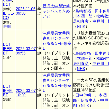
CMN
,
MIMO SC-FDE装
BCT
新潟大学 駅南キ
本特性評価
新
2025-11-06
(連催)
ャンパスときめ
○
島崎智拓
・
田中伸
IEICE-
09:30
潟
いと
川本潤一郎
・
松崎敬
CQ
居相直彦
・
中戸川 
(併催)
（
NHK
）
[詳細]
ミリ波大容量伝送に
沖縄県男女共同
たMIMO SC-FDE 
参画センターて
チャンネル変復調器
ぃるる 3F研修室
BCT
,
沖
1
作
IEEE-
2025-03-07
（ハイブリッド
BT
09:55
縄
○
島崎智拓
・
田中伸
(共催)
開催，主：現地
川本潤一郎
・
松崎敬
開催，副：オン
居相直彦
・
中戸川 
ライン開催）
（
NHK
）
沖縄県男女共同
ローカル5Gの番組
参画センターて
応用に向けた映像伝
ぃるる 3F研修室
BCT
,
沖
遅延時間検証
1
IEEE-
2025-03-07
BT
10:20
（ハイブリッド
縄
○
田中伸明
・
川本潤
(共催)
開催，主：現地
郎
・
伊藤史人
・
中
開催，副：オン
剛
（
NHK
）