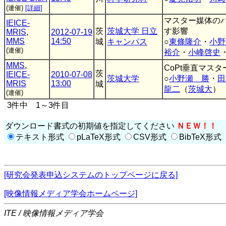
(連催)
[詳細]
マスター媒体の
IEICE-
茨
茨城大学 日立
す影響
MRIS
,
2012-07-19
MMS
14:50
城
キャンパス
○
東條隆介
・
小野
(連催)
裕介
・
小峰啓史
MMS
,
CoPt垂直マス
茨
IEICE-
2010-07-08
茨城大学
○
小野瀬 勝
・
田
MRIS
13:00
城
龍二
（
茨城大
）
(連催)
3件中 1～3件目
ダウンロード書式の初期値を指定してください
ＮＥＷ！！
テキスト形式
pLaTeX形式
CSV形式
BibTeX形式
[研究会発表申込システムのトップページに戻る]
[映像情報メディア学会ホームページ]
ITE / 映像情報メディア学会