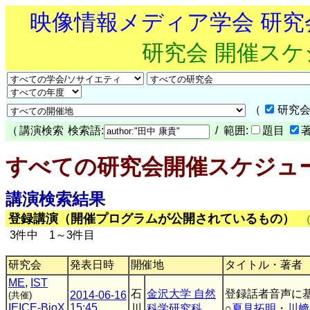
映像情報メディア学会 研
研究会 開催ス
（
研究会
（
講演検索
検索語:
/ 範囲:
題目
すべての研究会開催スケジュ
講演検索結果
登録講演（開催プログラムが公開されているもの）
3件中 1～3件目
研究会
発表日時
開催地
タイトル・著者
ME
,
IST
石
金沢大学 自然
登録話者音声に
2014-06-16
(共催)
IEICE-BioX
15:45
川
科学研究科
○
夏見拓明
・
川﨑