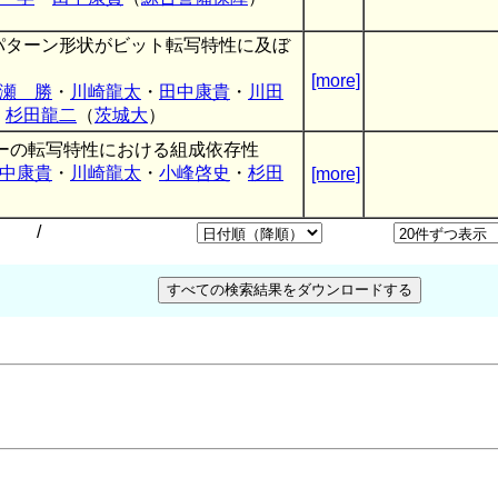
パターン形状がビット転写特性に及ぼ
[more]
瀬 勝
・
川崎龍太
・
田中康貴
・
川田
・
杉田龍二
（
茨城大
）
ターの転写特性における組成依存性
中康貴
・
川崎龍太
・
小峰啓史
・
杉田
[more]
/