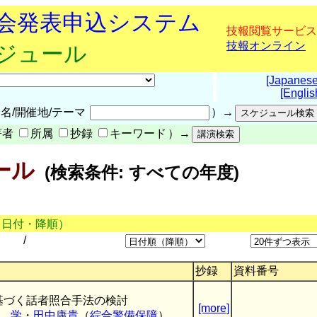
究会発表申込システム
技報閲覧サービス
技報オンライン
ケジュール
[Japanese
[Englis
名/開催地/テーマ
）→
著者
所属
抄録
キーワード
）→
ール
(検索条件: すべての年度)
（日付・降順）
/
抄録
資料番号
基づく話者照合手法の検討
[more]
 学
・
田中康貴
（
綜合警備保障
）