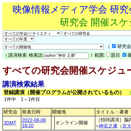
映像情報メディア学会 研
研究会 開催ス
（
研究会
（
講演検索
検索語:
/ 範囲:
題目
すべての研究会開催スケジュ
講演検索結果
登録講演（開催プログラムが公開されているもの）
1件中 1～1件目
研究会
発表日時
開催地
タイトル・著者
［招待講演］脳
2022-08-08
オンライン開催
3DMT
16:10
○
神谷之康
（
京