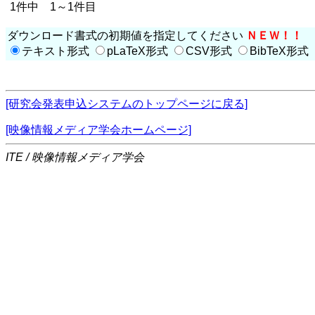
1件中 1～1件目
ダウンロード書式の初期値を指定してください
ＮＥＷ！！
テキスト形式
pLaTeX形式
CSV形式
BibTeX形式
[研究会発表申込システムのトップページに戻る]
[映像情報メディア学会ホームページ]
ITE / 映像情報メディア学会