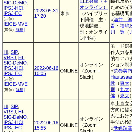
山上会館（＋
瞳孔反応
SIG-DeMO
,
オンライン）
ための光
IPSJ-HCI
,
2023-05-31
IPSJ-EC
東京
（ハイブリッ
る基礎調
17:20
(共催)
ド開催，主：
○
酒井 
IEICE-MVE
現地開催，
吾
・
福嶋
(連催)
[詳細]
副：オンライ
川 豊
（
ン開催）
モード選
HI
,
SIP
,
作入力を
VRSJ
,
HI-
的なアバ
SIG-DeMO
,
オンライン
ション制
IPSJ-HCI
,
2022-06-16
ONLINE
（Zoom +
○
荒巻美
IPSJ-EC
10:05
Slack）
Hautasaar
(共催)
教
（
東大
IEICE-MVE
期
（
九大
(連催)
[詳細]
健
（
東大
卓上直立
HI
,
SIP
,
方向に提
VRSJ
,
HI-
系におけ
SIG-DeMO
,
オンライン
手法の検
IPSJ-HCI
,
2022-06-16
（Zoom +
ONLINE
IPSJ-EC
15:55
○
武縄瑞
Slack）