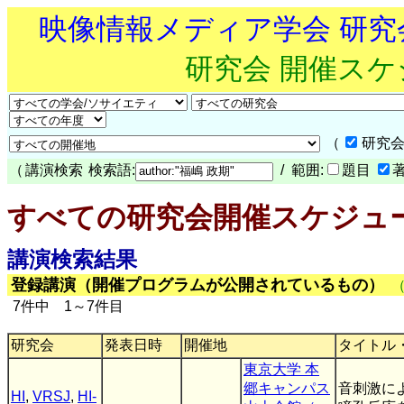
映像情報メディア学会 研
研究会 開催ス
（
研究会
（
講演検索
検索語:
/ 範囲:
題目
すべての研究会開催スケジュ
講演検索結果
登録講演（開催プログラムが公開されているもの）
7件中 1～7件目
研究会
発表日時
開催地
タイトル
東京大学 本
郷キャンパス
音刺激に
HI
,
VRSJ
,
HI-