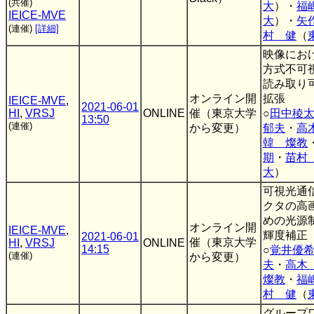
(共催)
大
）・
福
IEICE-MVE
大
）・
矢
(連催)
[詳細]
村 健
（
映像にお
方式不可
読み取り
オンライン開
拡張
IEICE-MVE
,
2021-06-01
HI
,
VRSJ
ONLINE
催（東京大学
○
田中稜
13:50
(連催)
から変更）
郁夫
・
高
韓 燦教
期
・
苗村
大
）
可視光通
クタの高
めの光源
オンライン開
IEICE-MVE
,
輝度補正
2021-06-01
催（東京大学
HI
,
VRSJ
ONLINE
14:15
○
覚井優
(連催)
から変更）
夫
・
高木
燦教
・
福
村 健
（
グループ