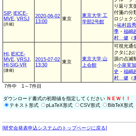
り返り支
付箋の分
SIP
,
IEICE-
東京大学 工
2020-06-02
MVE
,
VRSJ
東京
ロジェク
13:00
学部2号館
(共催)
○
祐村昌
季
・
福嶋
村 健
（
可視光通
クタにお
HI
,
IEICE-
東京大学 山
源の点滅
MVE
,
VRSJ
,
2015-07-02
東京
HI-SIG-VR
13:30
上会館
○
小泉実
(連催)
史
・
福嶋
村 健
（
7件中 1～7件目
ダウンロード書式の初期値を指定してください
ＮＥＷ！！
テキスト形式
pLaTeX形式
CSV形式
BibTeX形式
[研究会発表申込システムのトップページに戻る]