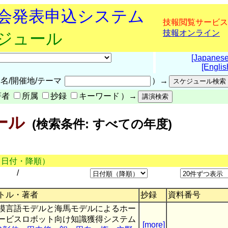
究会発表申込システム
技報閲覧サービス
技報オンライン
ケジュール
[Japanese
[Englis
名/開催地/テーマ
）→
著者
所属
抄録
キーワード
）→
ール
(検索条件: すべての年度)
（日付・降順）
/
トル・著者
抄録
資料番号
模言語モデルと海馬モデルによるホー
ービスロボット向け知識獲得システム
[more]