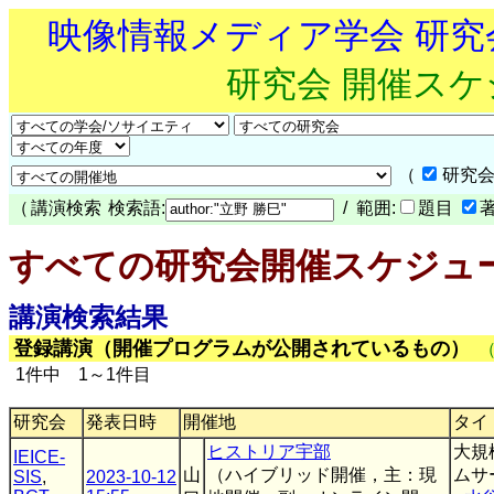
映像情報メディア学会 研
研究会 開催ス
（
研究会
（
講演検索
検索語:
/ 範囲:
題目
すべての研究会開催スケジュ
講演検索結果
登録講演（開催プログラムが公開されているもの）
1件中 1～1件目
研究会
発表日時
開催地
タイ
ヒストリア宇部
大規
IEICE-
山
（ハイブリッド開催，主：現
ムサ
SIS
,
2023-10-12