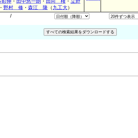
谷彰伸
・
田中悠一朗
・
田向 権
・
立野
・
野村 修
・
森江 隆
（
九工大
）
/